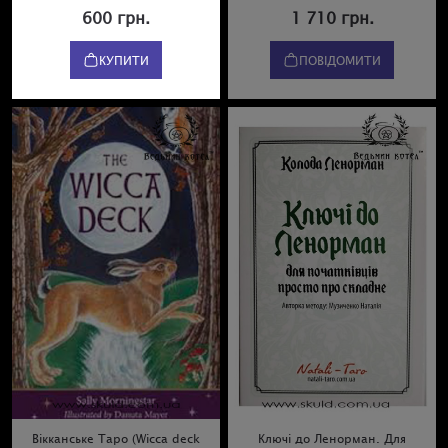
600 грн.
1 710 грн.
КУПИТИ
ПОВІДОМИТИ
Вікканське Таро (Wicca deck
Ключі до Ленорман. Для