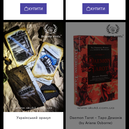
КУПИТИ
КУПИТИ
Український оракул
Daemon Tarot - Таро Демонів
(by Ariana Osborne)