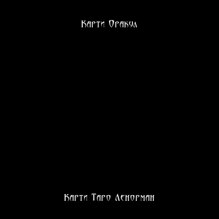
Карти Оракул
Карти Таро Ленорман