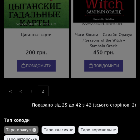
Циганські карти
Часи Відьом - Самайн Оракул
/ Seasons of the Witch -
Samhain Oracle
200 грн.
450 грн.
ПОВІДОМИТИ
ПОВІДОМИТИ
|<
<
1
2
Показано від 25 до 42 з 42 (всього сторінок: 2)
Тип колоди
Таро оракул
Таро класичне
Таро ворожильне
Таро авторське