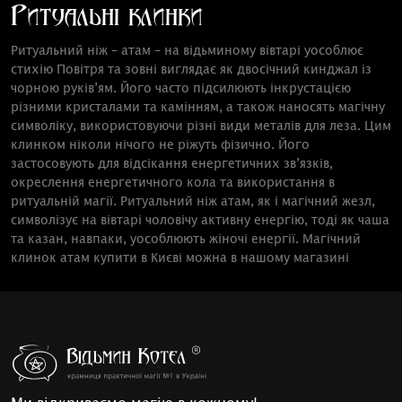
Ритуальні клинки
Ритуальний ніж – атам – на відьминому вівтарі уособлює
стихію Повітря та зовні виглядає як двосічний кинджал із
чорною руків’ям. Його часто підсилюють інкрустацією
різними кристалами та камінням, а також наносять магічну
символіку, використовуючи різні види металів для леза. Цим
клинком ніколи нічого не ріжуть фізично. Його
застосовують для відсікання енергетичних зв’язків,
окреслення енергетичного кола та використання в
ритуальній магії. Ритуальний ніж атам, як і магічний жезл,
символізує на вівтарі чоловічу активну енергію, тоді як чаша
та казан, навпаки, уособлюють жіночі енергії. Магічний
клинок атам купити в Києві можна в нашому магазині
езотерики та магії, а також із доставкою по всій Україні.
Магічний ніж із білою руків’ям має назву болін. Його
призначенням є безпосередній фізичний вплив у
ритуальній практиці. Боліном під час шабашів нарізають
ритуальний пиріг, ним креслять знаки та символи на
свічках, дереві, воску. Також ним розрізають шнури й