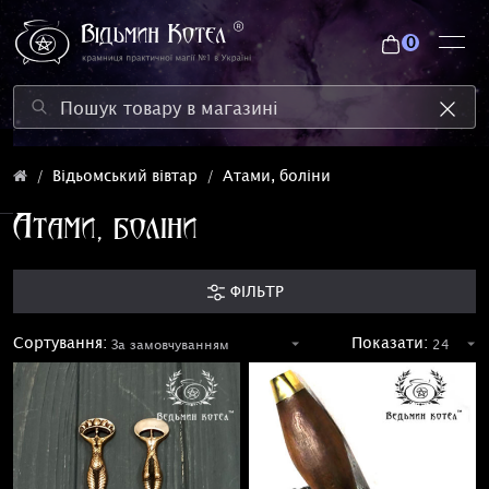
0
Відьомський вівтар
Атами, боліни
Атами, боліни
ФІЛЬТР
Сортування:
Показати: