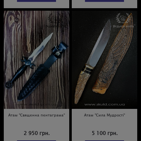
Атам "Священна пентаграма"
Атам "Сила Мудрості"
2 950 грн.
5 100 грн.