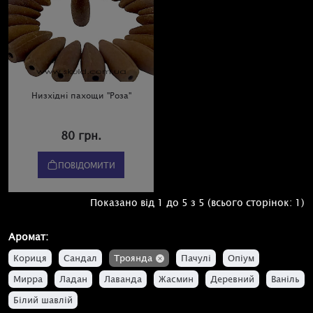
Низхідні пахощи "Роза"
80 грн.
ПОВІДОМИТИ
Показано від 1 до 5 з 5 (всього сторінок: 1)
Аромат:
Кориця
Сандал
Троянда
Пачулі
Опіум
Мирра
Ладан
Лаванда
Жасмин
Деревний
Ваніль
Білий шавлій