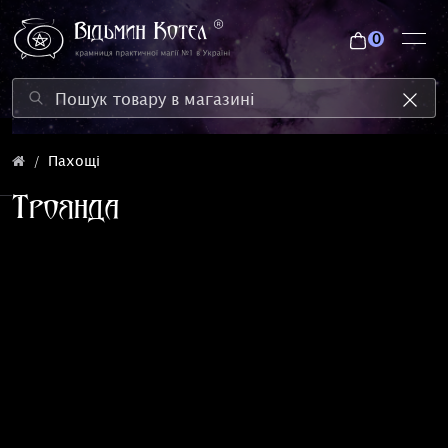
0
Пахощі
Троянда