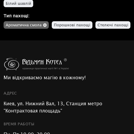
Білий шавлій
Тип пахощі:
Ароматична смола
Порошкові пахощі
Стелючі пахощі
Ми відкриваємо магію в кожному!
АДРЕС
Киев, ул. Нижний Вал, 13, Станция метро
"Контрактовая площадь"
ВРЕМЯ РАБОТЫ