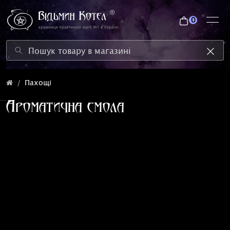
0
Пахощі
Ароматична смола