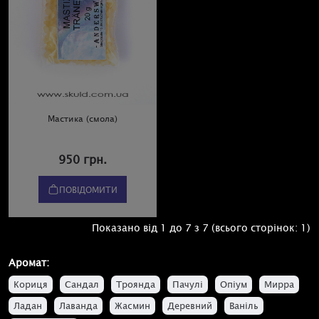
Мастика (смола)
950 грн.
ПОВІДОМИТИ
Показано від 1 до 7 з 7 (всього сторінок: 1)
Аромат:
Кориця
Сандал
Троянда
Пачулі
Опіум
Мирра
Ладан
Лаванда
Жасмин
Деревний
Ваніль