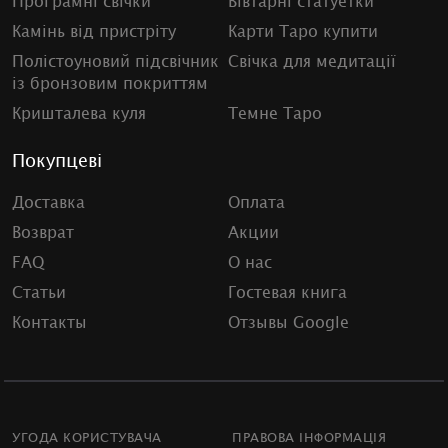
Програмні свічки
Вівтарні статуетки
Камінь від пристріту
Карти Таро купити
Полістоуновий підсвічник
Свічка для медитації
із бронзовим покриттям
Кришталева куля
Темне Таро
Покупцеві
Доставка
Оплата
Возврат
Акции
FAQ
О нас
Статьи
Гостевая книга
Контакты
Отзывы Google
УГОДА КОРИСТУВАЧА
ПРАВОВА ІНФОРМАЦІЯ