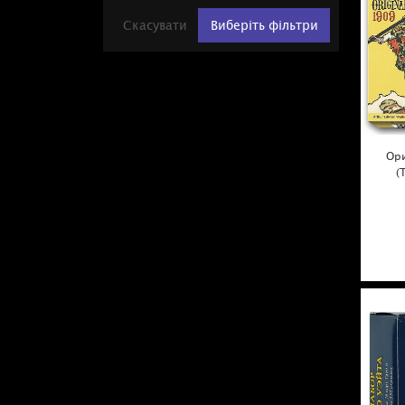
Скасувати
Виберіть фільтри
Ор
(