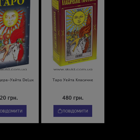
дера-Уайта DeLux
Таро Уейта Класичне
20 грн.
480 грн.
ОВІДОМИТИ
ПОВІДОМИТИ