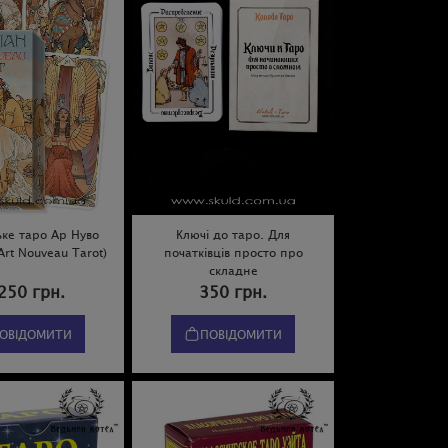
ьке таро Ар Нуво
Ключі до таро. Для
Art Nouveau Tarot)
початківців просто про
складне
250 грн.
350 грн.
ОВІДОМИТИ
ПОВІДОМИТИ