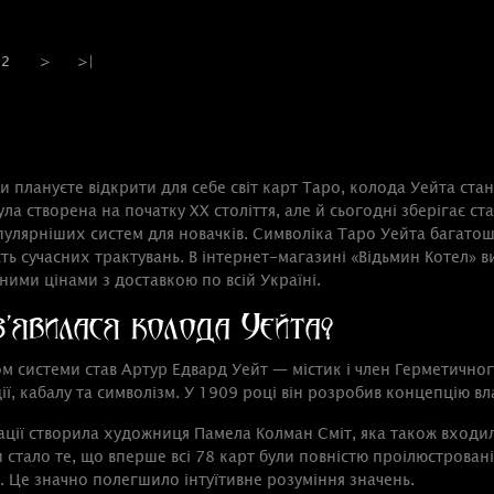
2
>
>|
и плануєте відкрити для себе світ карт Таро, колода Уейта ста
ла створена на початку ХХ століття, але й сьогодні зберігає стат
улярніших систем для новачків. Символіка Таро Уейта багатоша
сть сучасних трактувань. В інтернет-магазині «Відьмин Котел» 
ними цінами з доставкою по всій Україні.
з’явилася колода Уейта?
м системи став Артур Едвард Уейт — містик і член Герметичног
ії, кабалу та символізм. У 1909 році він розробив концепцію вл
ації створила художниця Памела Колман Сміт, яка також входил
 стало те, що вперше всі 78 карт були повністю проілюстрова
. Це значно полегшило інтуїтивне розуміння значень.