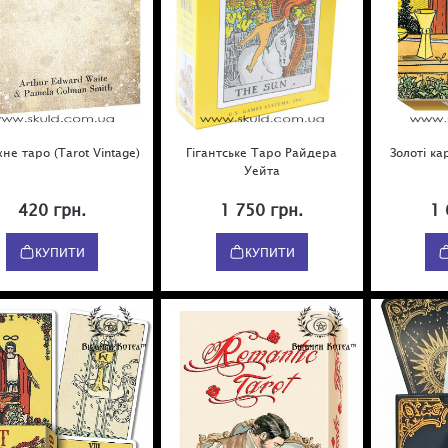
не таро (Tarot Vintage)
Гігантське Таро Райдера
Золоті ка
Уейта
420 грн.
1 750 грн.
1 
КУПИТИ
КУПИТИ