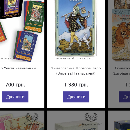
ро Уейта навчальний
Універсальне Прозоре Таро
Єгипетс
(Universal Transparent)
(Egyptian 
700 грн.
1 380 грн.
1 
КУПИТИ
КУПИТИ
П