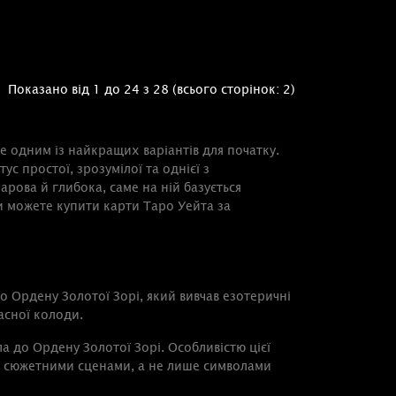
Показано від 1 до 24 з 28 (всього сторінок: 2)
не одним із найкращих варіантів для початку.
ус простої, зрозумілої та однієї з
рова й глибока, саме на ній базується
ви можете купити карти Таро Уейта за
о Ордену Золотої Зорі, який вивчав езотеричні
асної колоди.
а до Ордену Золотої Зорі. Особливістю цієї
ні сюжетними сценами, а не лише символами