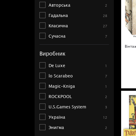
Авторська
2
Гадальна
28
Класична
27
Сучасна
7
Вінтаж
Виробник
De Luxe
1
lo Scarabeo
7
Magic-Kniga
1
ROCKPOOL
2
U.S.Games System
3
Україна
12
Энигма
2