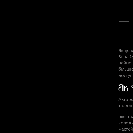
1
Якщо в
Вона бу
найпоп
більші
доступ
Як 
Авторо
традиц
Ілюстр
колоди
мастей