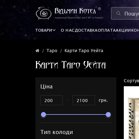
ТОВАРИ
О НАС
ДОСТАВКА
ОПЛАТА
АКЦИИ
КО
Таро
Карти Таро Уейта
Карти Таро Уейта
Сортув
Ціна
-
грн.
Тип колоди