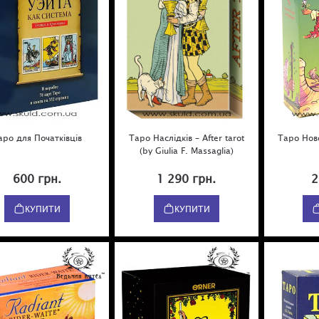
аро для Початківців
Таро Наслідків – After tarot
Таро Нов
(by Giulia F. Massaglia)
600 грн.
1 290 грн.
2
КУПИТИ
КУПИТИ