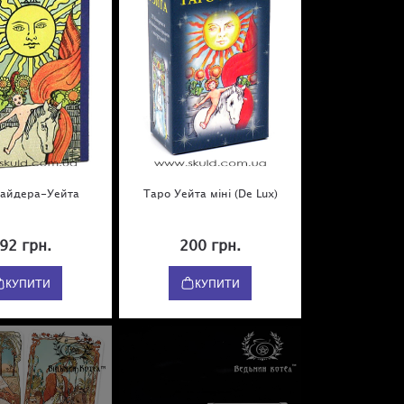
Райдера-Уейта
Таро Уейта міні (De Lux)
92 грн.
200 грн.
КУПИТИ
КУПИТИ