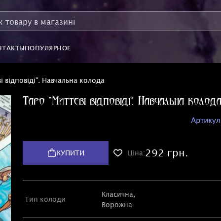
НТАКТЫ
ПОПУЛЯРНОЕ
і відповіді". Навчальна колода
Таро "Миттєві відповіді". Навчальна колод
Артикул
292 грн.
КУПИТИ
Ціна:
Класична
,
Тип колоди
Ворожна