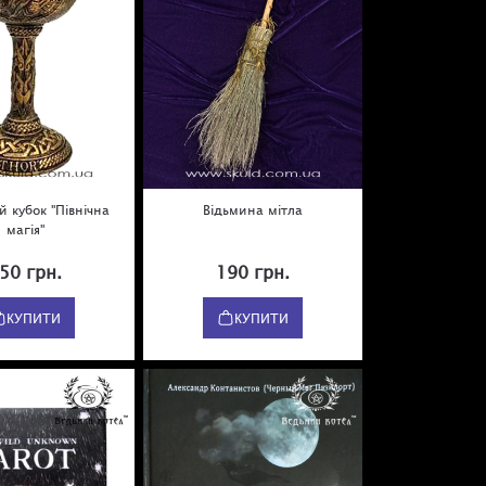
й кубок "Північна
Відьмина мітла
магія"
50 грн.
190 грн.
КУПИТИ
КУПИТИ