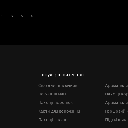
2
3
>
>|
Популярні категорії
Скляний підсвічник
Аромапали
Навчання магії
Пахощі ко
Пахощі порошок
Аромапали
Карти для ворожіння
Грошовий 
Пахощі ладан
Підсвічник 