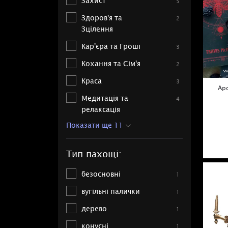
Захист
5
Здоров'я та
2
Зцілення
Кар'єра та Гроші
3
Кохання та Сім'я
2
Краса
3
Ар
Медитація та
4
релаксація
Показати ще 11
Тип пахощі:
безосновні
1
вугільні палички
1
дерево
1
конусні
1