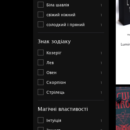
Біла шавлія
1
свіжий ніжний
1
солодкий і пряний
1
Знак зодіаку
Lumi
Козеріг
1
Лев
1
Овен
1
Скорпіон
1
Стрілець
1
Магічні властивості
Інтуіція
1