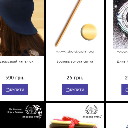
ідьомський капелюх
Воскова золота свічка
Дике 
590 грн.
25 грн.
2
КУПИТИ
КУПИТИ