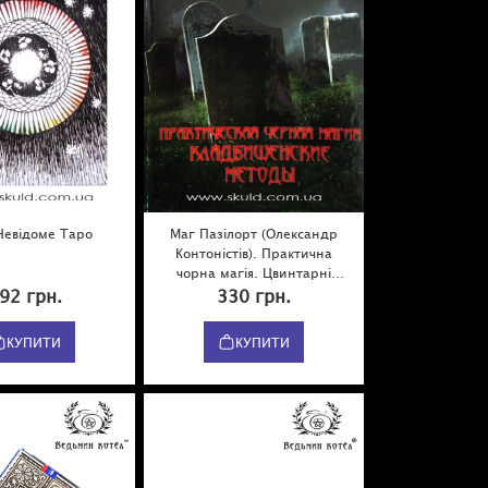
Невідоме Таро
Маг Пазілорт (Олександр
Контоністів). Практична
чорна магія. Цвинтарні
методи
92 грн.
330 грн.
КУПИТИ
КУПИТИ