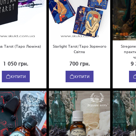
na Tarot (Таро Люміна)
Starlight Tarot/Таро Зоряного
Stregone
Світла
практи
ч
1 050 грн.
700 грн.
9 
КУПИТИ
КУПИТИ