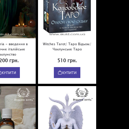
ria - введення в
Witches Tarot/ Таро Відьом/
чне італійське
Чаклунське Таро
аклунство
200 грн.
510 грн.
КУПИТИ
КУПИТИ