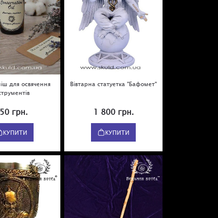
іш для освячення
Вівтарна статуетка "Бафомет"
струментів
50 грн.
1 800 грн.
КУПИТИ
КУПИТИ