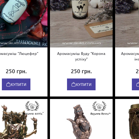
омасуміш "Люцефер"
Аромасуміш Вуду "Корона
Аромасум
успіху"
ін
250 грн.
250 грн.
2
КУПИТИ
КУПИТИ