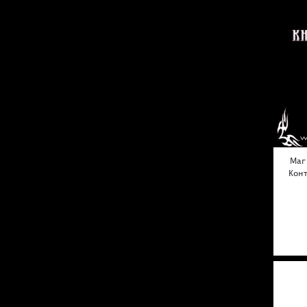
Маг
Конт