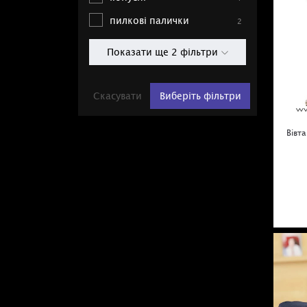
пилкові палички
2
Показати ще 2 фільтри
Скасувати
Виберіть фільтри
Вівт