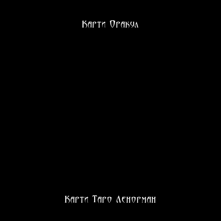
Карти Оракул
Карти Таро Ленорман