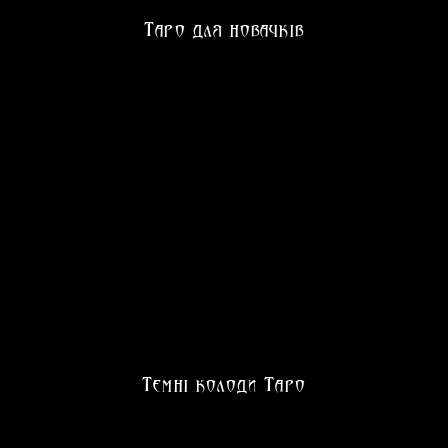
Таро для новачків
Темні колоди Таро