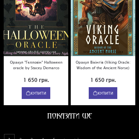
Оракул "Гелловін" Halloween
Оракул Вікінгів (Viking Oracle:
oracle by Stacey Demarco
Wisdom of the Ancient Norse)
1 650 грн.
1 650 грн.
КУПИТИ
КУПИТИ
ПОКАЗАТИ ЩЕ