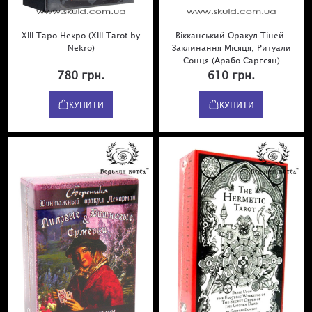
XIII Таро Некро (XIII Tarot by
Вікканський Оракул Тіней.
Nekro)
Заклинання Місяця, Ритуали
Сонця (Арабо Саргсян)
780 грн.
610 грн.
КУПИТИ
КУПИТИ