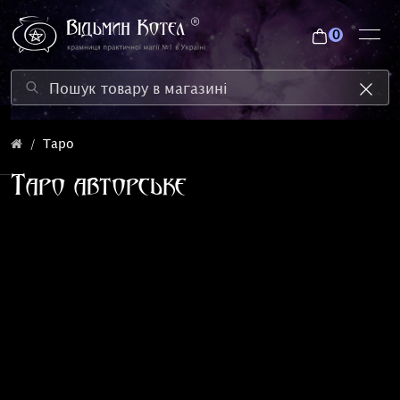
0
Таро
Таро авторське