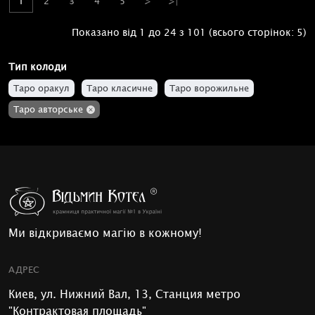
1
2
3
4
5
>
>|
Показано від 1 до 24 з 101 (всього сторінок: 5)
Тип колоди
Таро оракул
Таро класичне
Таро ворожильне
Таро авторське
Ми відкриваємо магію в кожному!
АДРЕС
Киев, ул. Нижний Вал, 13, Станция метро
"Контрактовая площадь"