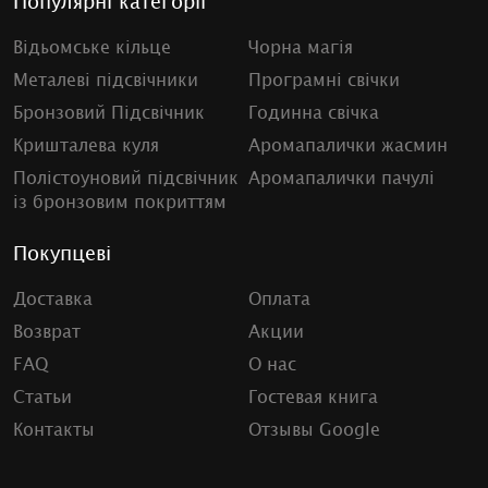
Популярні категорії
Відьомське кільце
Чорна магія
Металеві підсвічники
Програмні свічки
Бронзовий Підсвічник
Годинна свічка
Кришталева куля
Аромапалички жасмин
Полістоуновий підсвічник
Аромапалички пачулі
із бронзовим покриттям
Покупцеві
Доставка
Оплата
Возврат
Акции
FAQ
О нас
Статьи
Гостевая книга
Контакты
Отзывы Google