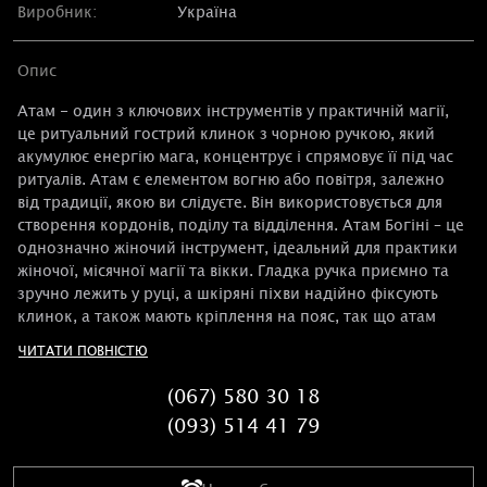
Виробник:
Україна
Опис
Атам - один з ключових інструментів у практичній магії,
це ритуальний гострий клинок з чорною ручкою, який
акумулює енергію мага, концентрує і спрямовує її під час
ритуалів. Атам є елементом вогню або повітря, залежно
від традиції, якою ви слідуєте. Він використовується для
створення кордонів, поділу та відділення. Атам Богіні – це
однозначно жіночий інструмент, ідеальний для практики
жіночої, місячної магії та вікки. Гладка ручка приємно та
зручно лежить у руці, а шкіряні піхви надійно фіксують
клинок, а також мають кріплення на пояс, так що атам
завжди буде під рукою. Використовуйте його як удома, так
ЧИТАТИ ПОВНІСТЮ
і в ритуалах на природі, Атам Богині – якісний та
довговічний, він роками служитиме Вам.
(067) 580 30 18
(093) 514 41 79
Дуже важливо пам'ятати, що Атам - це інструмент