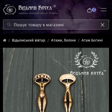
0
Відьомський вівтар
Атами, боліни
Атам Богині