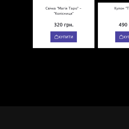
Свічка "Магія Таро" -
Кулон "Т
"Колісниця"
320 грн.
490 
КУПИТИ
КУ