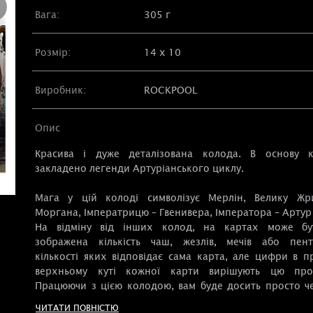
Вага:
305 г
Розмір:
14 х 10
Виробник:
ROCKPOOL
Опис
Красива і дуже деталізована колода. В основу 
закладено легенди Артуріанського циклу.
Мага у цій колоді символізує Мерлін, Велику Ж
Моргана, Імператрицю – Гвенивера, Імператора – Артур
На відміну від інших колод, на картах може б
зображена кількість чаш, жезлів, мечів або пент
кількості яких відповідає сама карта, але цифри в п
верхньому куті кожної карти вирішують цю про
Працюючи з цією колодою, вам буде досить просто ч
значення карти із зображеного на ній сюжету, так як у
ЧИТАТИ ПОВНІСТЮ