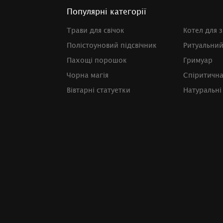
Популярні категорії
Трави для свічок
Котел для з
Полістоуновий підсвічник
Ритуальний
Пахощі порошок
Гримуар
Чорна магія
Спіритичн
Вівтарні статуетки
Натуральні