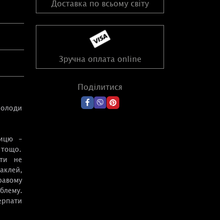
Доставка по всьому світу
Зручна оплата online
Поділитися
колоди
рицю –
 тощо.
ути не
аклей,
равому
блему.
ерпати
 колоді