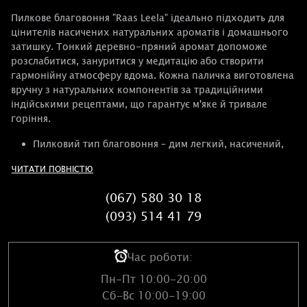
Пилкове благовоння "Raas Leela" ідеально підходить для
цінителів насичених натуральних ароматів і домашнього
затишку. Тонкий деревно-пряний аромат допоможе
розслабитися, зануритися у медитацію або створити
гармонійну атмосферу вдома. Кожна паличка виготовлена
вручну з натуральних компонентів за традиційними
індійськими рецептами, що гарантує м'яке й тривале
горіння.
Пилковий тип благовоння – дим легкий, насичений,
без синтетичних домішок.
ЧИТАТИ ПОВНІСТЮ
Стильна коробка з мотивами Кришни – чудовий
варіант для подарунка або власного вівтаря.
(067) 580 30 18
Ідеально підходить для занять йогою, медитаціями,
(093) 514 41 79
духовними практиками та ароматизації приміщення.
Одна паличка горить довго, наповнюючи простір
ніжною енергією та приємним ароматом.
Час роботи:
Використовуйте "Raas Leela", щоб створити атмосферу
Пн-Пт 10:00-20:00
спокою й натхнення, додати оселі східного шарму та
Сб-Вс 10:00-19:00
внести у повсякденність нотку містики.