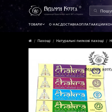
ТОВАРИ
О НАС
ДОСТАВКА
ОПЛАТА
АКЦИИ
КО
Пахощі
Натуральні пилкові пахощі
Н