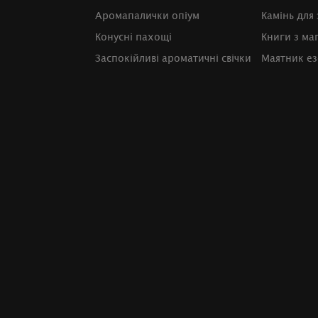
Аромапалички опіум
Камінь для
Конусні пахощі
Книги з маг
Заспокійливі ароматичні свічки
Маятник е