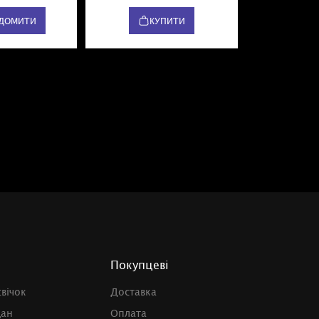
ІДОМИТИ
КУПИТИ
К
Покупцеві
свічок
Доставка
дан
Оплата