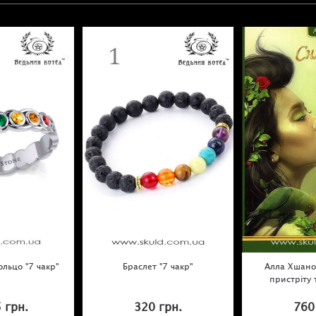
льцо "7 чакр"
Браслет "7 чакр"
Алла Хшанов
пристріту 
 грн.
320 грн.
760