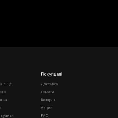
Покупцеві
 кільце
Доставка
агії
Оплата
ання
Возврат
о
Акции
 купити
FAQ