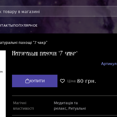
НТАКТЫ
ПОПУЛЯРНОЕ
атуральні пахощі "7 чакр"
Натуральні пахощі "7 чакр"
Артикул
80 грн.
КУПИТИ
Ціна:
Магічні
Медитація та
властивості
релакс, Ритуальні