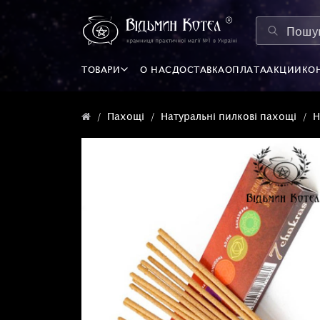
ТОВАРИ
О НАС
ДОСТАВКА
ОПЛАТА
АКЦИИ
КО
Пахощі
Натуральні пилкові пахощі
Н