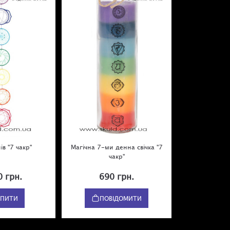
ів "7 чакр"
Магічна 7-ми денна свічка "7
чакр"
0 грн.
690 грн.
УПИТИ
ПОВІДОМИТИ