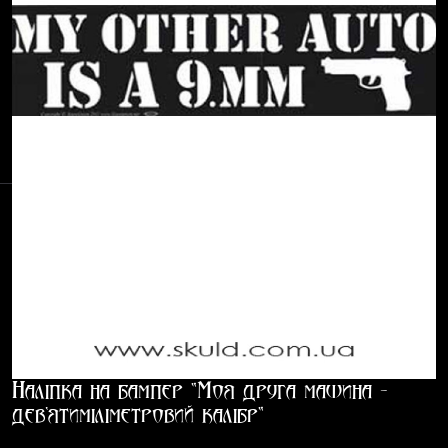
Наліпка на бампер "Моя друга машина -
дев'ятиміліметровий калібр"