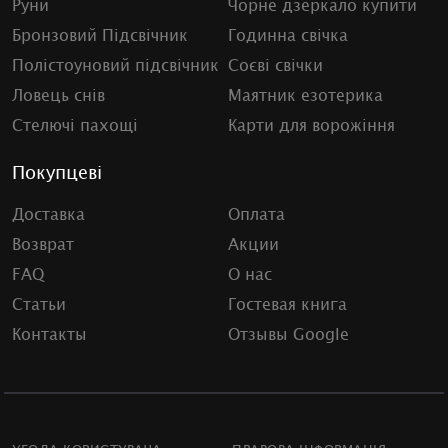
Руни
Чорне дзеркало купити
Бронзовий Підсвічник
Годинна свічка
Полістоуновий підсвічник
Соєві свічки
Ловець снів
Маятник езотерика
Стелючі пахощі
Карти для ворожіння
Покупцеві
Доставка
Оплата
Возврат
Акции
FAQ
О нас
Статьи
Гостевая книга
Контакты
Отзывы Google