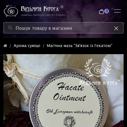
0
Арома суміші
Магічна мазь "Зв'язок із Гекатою"