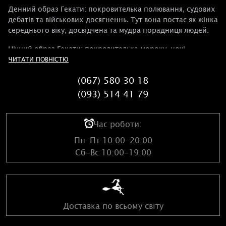
Денний образ Гекати: покровителька полювання, судових
дебатів та військових досягненнь. Тут вона постає як жінка
середнього віку, досвідчена та мудра порадниця людей.
Нічний образ Гекати: покровителька мороку, ночі,
відплати та чаклунства. Прекрасний і жахливий вигляд зі
ЧИТАТИ ПОВНІСТЮ
зміями у волоссі.
(067) 580 30 18
Третє обличчя Гекати: небесна, «Уранія Геката» –
(093) 514 41 79
непереборне духовне кохання. Вона юна і красива тією
небесною красою, що не викликає тілесних бажань, а
лише схиляння та захоплення. У цьому образі Геката
Час роботи:
допомагає філософам, вченим, «виводити душі» людей із
Пн-Пт 10:00-20:00
Царства мертвих до світла та любові.
Сб-Вс 10:00-19:00
Така мазь використовується для здобуття глибинної
мудрості та розуміння законів світобудови. А також для
захисту, встановлення законності та справедливості.
Допоможе навчитися відьомству та цілительству.
Доставка по всьому світу