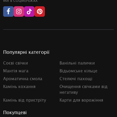
МИ В СОЦМЕРЕЖАХ
Популярні категорії
Соєві свічки
Ванільні палички
Мантія мага
Відьомське кільце
Ароматична смола
Стелючі пахощі
Камінь кохання
Очищення свічками від
негативу
Камінь від пристріту
Карти для ворожіння
Покупцеві