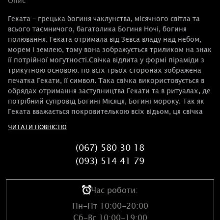
Опис
Геката – грецька богиня чаклунства, місячного світла та
всього таємничого, багатолика Богиня Ночі, богиня
полювання. Геката отримала від Зевса владу над небом,
морем і землею, тому вона зображується триликом на знак
її потрійної могутності.Свічка відлита у формі піраміди з
трикутною основою: по всіх трьох сторонах зображена
печатка Гекати, її символ. Така свічка використовується в
обрядах отримання заступництва Гекати та в ритуалах, де
потрібний супровід Богині Місяця, Богині мороку. Так як
Геката вважається покровителькою всіх відьом, ця свічка
може використовуватися як захисна.
ЧИТАТИ ПОВНІСТЮ
(067) 580 30 18
(093) 514 41 79
Час роботи:
Пн-Пт 10:00-20:00
Сб-Вс 10:00-19:00