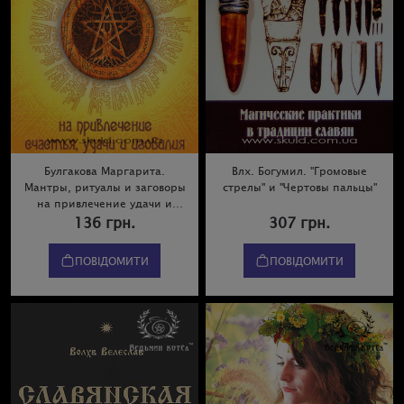
Булгакова Маргарита.
Влх. Богумил. "Громовые
Мантры, ритуалы и заговоры
стрелы" и "Чертовы пальцы"
на привлечение удачи и
изобилия
136 грн.
307 грн.
ПОВІДОМИТИ
ПОВІДОМИТИ