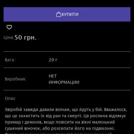
КУПИТИ
50 грн.
Ціна:
Вага:
20 г
НЕТ
Виробник:
ИНФОРМАЦИИ
Опис
Звіробій завжди давали воїнам, що йдуть у бій. Вважалося,
що це захистить їх від ран та смерті. Ця рослина відлякує
примар і демонів, якщо повісити на вікні маленький
сушений віночок, або розсипати його на підвіконні.