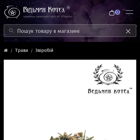
0
Трави
Звіробій