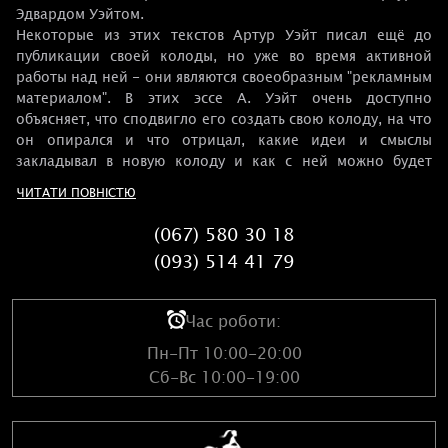
Эдвардом Уэйтом.
Некоторые из этих текстов Артур Уэйт писал ещё до
публикации своей колоды, но уже во время активной
работы над ней - они являются своеобразным "рекламным
материалом". В этих эссе А. Уэйт очень доступно
объясняет, что сподвигло его создать свою колоду, на что
он опирался и что отрицал, какие идеи и смыслы
закладывал в новую колоду и как с ней можно будет
работать.
ЧИТАТИ ПОВНІСТЮ
Также книга содержит элементы из ранее
неопубликованной подборки "Исследования и материалы
(067) 580 30 18
ордена Розы и Креста" касаемо связи Таро и
(093) 514 41 79
каббалистических систем, в частности Древа Жизни.
Час роботи:
Пн-Пт 10:00-20:00
Сб-Вс 10:00-19:00