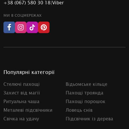
+38 (067) 580 30 18
|
Viber
МИ В СОЦМЕРЕЖАХ
Популярні категорії
Стелючі пахощі
Відьомське кільце
Захист від магії
Пахощі троянда
Ритуальна чаша
Пахощі порошок
Металеві підсвічники
Ловець снів
Свічка на удачу
Підсвічник із дерева