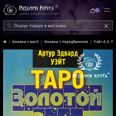
0
Книжки з магії
Книжки з передбачення
Уэйт А.Э. Т