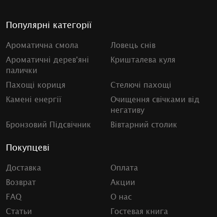
Популярні категорії
Ароматична смола
Ловець снів
Ароматичні дерев'яні
Кришталева куля
палички
Пахощі кориця
Стелючі пахощі
Камені енергії
Очищення свічками від
негативу
Бронзовий Підсвічник
Вівтарний столик
Покупцеві
Доставка
Оплата
Возврат
Акции
FAQ
О нас
Статьи
Гостевая книга