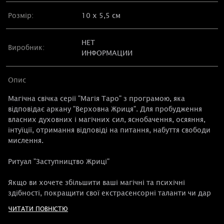
Розмір:
10 х 5,5 см
НЕТ
Виробник:
ИНФОРМАЦИИ
Опис
Магічна свічка серії "Магія Таро" з програмою, яка
відповідає аркану "Верховна Жриця". Для пробудження
власних духовних і магічних сил, яснобачення, осяяння,
інтуїції, отримання відповіді на питання, набуття свободи
мислення.
Ритуал "Заступництво Жриці"
Якщо ви хочете збільшити ваші магічні та психічні
здібності, покращити свої екстрасенсорні таланти чи дар
яснобачення, вам допоможе свічка-таро «Верховна
ЧИТАТИ ПОВНІСТЮ
Жриця». Ця карта символізує внутрішню містичну силу