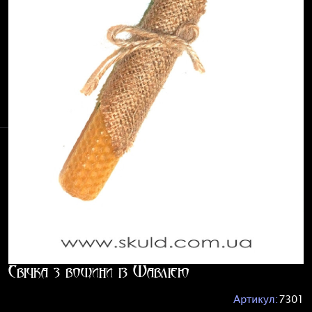
Свічка з вощини із Шавлією
Артикул:
7301