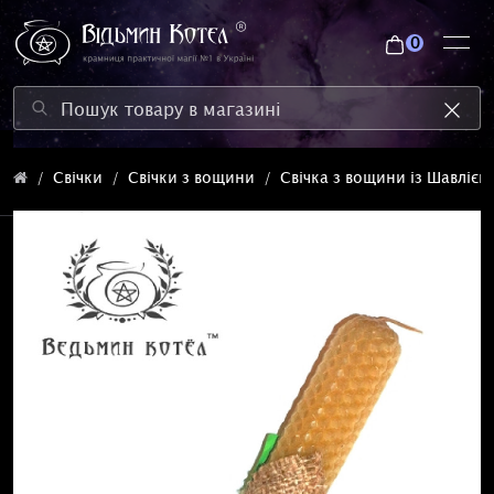
0
Свічки
Свічки з вощини
Свічка з вощини із Шавлією