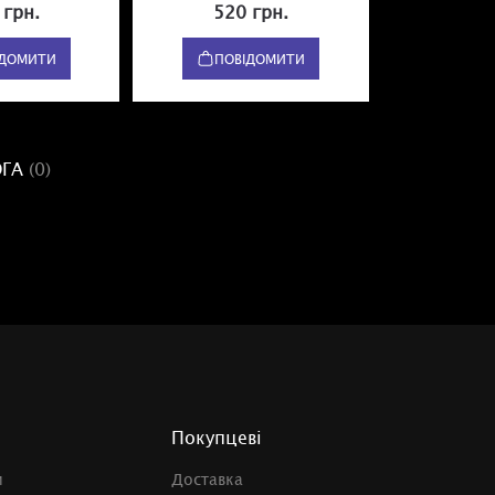
 грн.
520 грн.
310
ІДОМИТИ
ПОВІДОМИТИ
ПОВ
ОГА
(0)
Покупцеві
и
Доставка