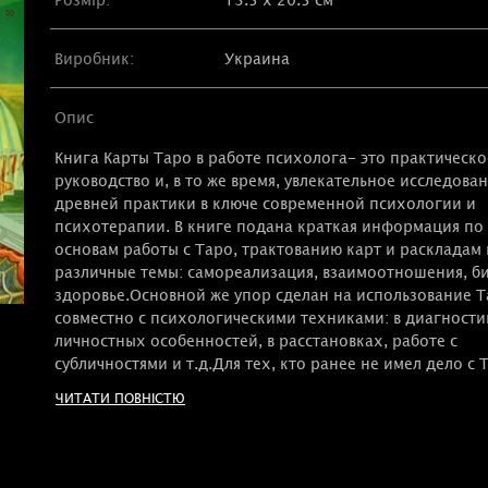
Виробник:
Украина
Опис
Книга Карты Таро в работе психолога- это практическо
руководство и, в то же время, увлекательное исследова
древней практики в ключе современной психологии и
психотерапии. В книге подана краткая информация по
основам работы с Таро, трактованию карт и раскладам 
различные темы: самореализация, взаимоотношения, би
здоровье.Основной же упор сделан на использование 
совместно с психологическими техниками: в диагности
личностных особенностей, в расстановках, работе с
субличностями и т.д.Для тех, кто ранее не имел дело с 
рекомендуем книгу Таро Уэйта как система с более пол
ЧИТАТИ ПОВНІСТЮ
обширной информацией по Таро и полезными советам
новичков.Если Вас интересует развитие личности и
психологические практики - в нашем магазине Вы най
выпуски журнала Колесо жизни - уникального инструме