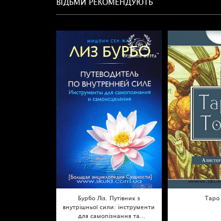
ВІДЬМИ РЕКОМЕНДУЮТЬ
Бурбо Ліз. Путівник з
Таро
внутрішньої сили: інструменти
для самопізнання та