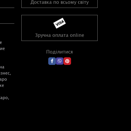
Доставка по всьому світу
Зручна оплата online
е
ние
Поділитися
на
знес,
Таро
ке
Таро,
ной и
и для
дёте
нта