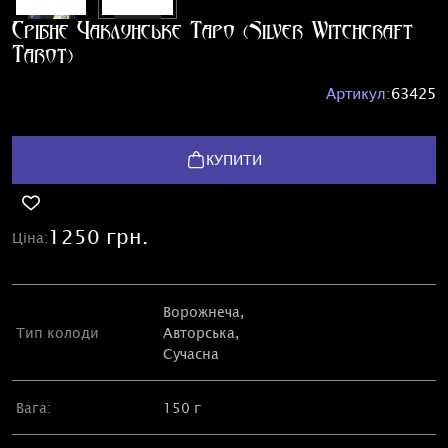
Срібне Чаклунське Таро (Silver Witchcraft
Tarot)
Артикул:
63425
КУПИТИ
1250 грн.
Ціна:
Ворожнеча,
Тип колоди
Авторська
,
Сучасна
Вага:
150 г