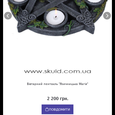
складе труднощів для тих, хто вже практикував це
мистецтво. Варто лише поглянути на карту, очистивши
свідомість, і Вам вдасться легко проникнути в її суть. Вся
справа в первозданній енергії, укладеній у Срібне
Чаклунське Таро. Ця енергія все ще у нашій крові, вона –
сама вічність. Довіртеся їй і вона легко проведе Вас у Тонкі
Світи.
Колода Срібне Чаклунське Таро в наявності у нашому
магазині в Києві за адресою вул. Нижній Вал 13. Там Ви
можете отримати професійну консультацію та розглянути
Таро детальніше. Також, Ви можете замовити дану колоду
тут, в інтернет-магазині “Відьмін Котел” дешево, швидко
та з доставкою.
Вівтарний пентакль "Язичницька Магія"
2 200 грн.
ПОВІДОМИТИ