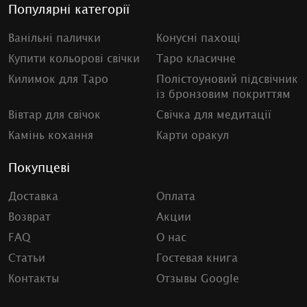
Популярні категорії
Ванільні палички
Конусні пахощі
Купити кольорові свічки
Таро класичне
Килимок для Таро
Полістоуновий підсвічник
із бронзовим покриттям
Вівтар для свічок
Свічка для медитації
Камінь кохання
Карти оракул
Покупцеві
Доставка
Оплата
Возврат
Акции
FAQ
О нас
Статьи
Гостевая книга
Контакты
Отзывы Google