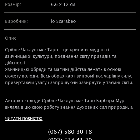
Розмір:
6.6 х 12 см
Виробник:
lo Scarabeo
Опис
Срібне Чаклунське Таро - це криниця мудрості
язичницької культури, поєднання світу привидів та
дійсності.
Язичницькі обряди та магічні дійства лежать в основі
сюжету колоди. Весь образ карт випромінює чарівну силу,
привертаючи увагу і запрошуючи зазирнути у таємні світи.
Авторка колоди Срібне Чаклунське Таро Барбара Мур,
вклала в цю свою роботу знання духовних сил природи, а
давні як світ ритуали, зображені на картах, здаються
ЧИТАТИ ПОВНІСТЮ
знайомими.
(067) 580 30 18
Особливості Таро Срібне