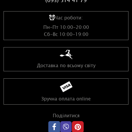
(093) 514 41 79
Чаклунське:
Час роботи:
Пн-Пт 10:00-20:00
Візуальна частина колоди представлена персонажами
Сб-Вс 10:00-19:00
язичницьких легенд, які задіяні в різних ритуалах.
Одягнені персонажі просто і як би виставлені на перший
план, розміщуючись на постаментах. Фон на картах
Арканів залишений майже однотонним. Однак,
незважаючи на відсутність великої кількості деталей,
Доставка по всьому світу
карти невимовно красиві та барвисті. Такий прийом
дозволяє не відволікатися на велику кількість символів, а
поринути в духовне та інтуїтивне сприйняття.
Колода відповідає системі Райдера-Уейта, проте назви
Зручна оплата online
деяких арканів відрізняються від стандартних. Для
спрощення розуміння Ви можете скористатися книгою-
Поділитися
компаньйоном, яка йде в комплекті з картами.