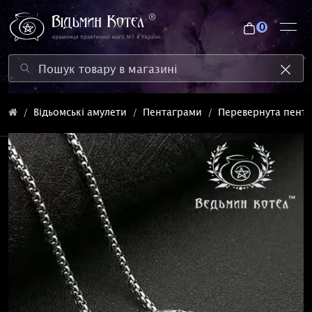
0
Відьомські амулети
Пентаграми
Перевернута пент