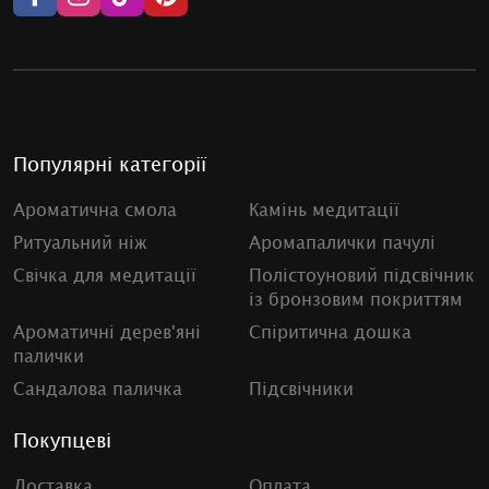
Популярні категорії
Ароматична смола
Камінь медитації
Ритуальний ніж
Аромапалички пачулі
Свічка для медитації
Полістоуновий підсвічник
із бронзовим покриттям
Ароматичні дерев'яні
Спіритична дошка
палички
Сандалова паличка
Підсвічники
Покупцеві
Доставка
Оплата