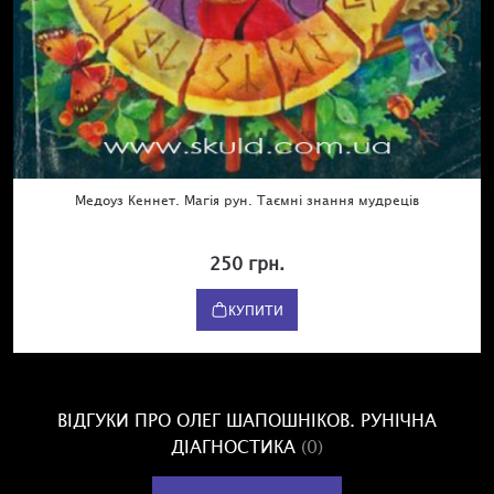
Медоуз Кеннет. Магія рун. Таємні знання мудреців
250 грн.
КУПИТИ
ВІДГУКИ ПРО ОЛЕГ ШАПОШНІКОВ. РУНІЧНА
ДІАГНОСТИКА
(0)