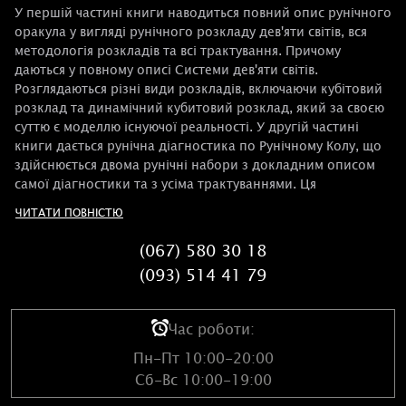
У першій частині книги наводиться повний опис рунічного
оракула у вигляді рунічного розкладу дев'яти світів, вся
методологія розкладів та всі трактування. Причому
даються у повному описі Системи дев'яти світів.
Розглядаються різні види розкладів, включаючи кубітовий
розклад та динамічний кубитовий розклад, який за своєю
суттю є моделлю існуючої реальності. У другій частині
книги дається рунічна діагностика по Рунічному Колу, що
здійснюється двома рунічні набори з докладним описом
самої діагностики та з усіма трактуваннями. Ця
діагностика показує, як людина живе, діє та розвивається з
ЧИТАТИ ПОВНІСТЮ
повною демонстрацією виявленої картини. Третя частина
книги описує рунічну діагностику людини на наявність
(067) 580 30 18
впливу минулих життів (кармічна проблема), підселення,
(093) 514 41 79
програми, інграми (підсвідома програма), органічної
інграми, ефірної (енергетичної) сутності. В описі
діагностики докладно розповідається суть можливих
Час роботи:
проблем та причини появи цих проблем, а також дається
розуміння методу, який може позбавити людину від
Пн-Пт 10:00-20:00
виявленої проблеми.
Сб-Вс 10:00-19:00