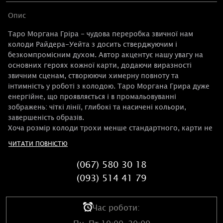
Опис
Таро Моргана Гріра - чудова переробка звичної нам
колоди Райдера-Уейта з досить стверджуючим і
безкомпромісним духом. Автор акцентує нашу увагу на
основних героях кожної карти, додаючи виразності
звичним сценам, створюючи химерну повноту та
інтимність у роботі з колодою. Таро Моргана Грира дуже
енергійне, що проявляється і в промальовуванні
зображень: чіткі лінії, глибокі та насичені кольори,
завершеність образів.
Хоча розмір колоди трохи менше стандартного, карти не
мають меж, а сам великоплановий стиль Таро Моргана
ЧИТАТИ ПОВНІСТЮ
Грира формує ненав'язливе, але напрочуд конкретне
відчуття присутності.
(067) 580 30 18
(093) 514 41 79
Ця колода чудово підходить як для новачків, так і для
досвідчених тарологів.
І вам не доведеться думати про мішечок і безпеку карт -
Час роботи:
Таро Моргана Грира представлено в барвистій
автентичній бляшаній коробочці.
Пн-Пт 10:00-20:00