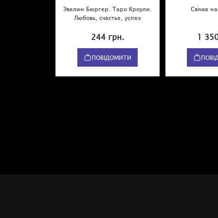
Эвелин Бюргер. Таро Кроули.
Свічка н
Любовь, счастье, успех
244 грн.
1 350
ПОВІДОМИТИ
ПОВІ