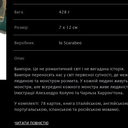
Вага:
428 г
Розмір:
7 х 12 см
Виробник:
lo Scarabeo
Опис
Вампіри. Це не романтичний світ і не вигадана історія.
Вампіри переносять нас у світ первісної сутності, де меж
людиною та монстром розмита. У кожній людині живуть
монстри, але всередині кожного монстра живе людяніст
Ілюстрації Алехандро Колуччі та Чарльза Харрінгтона.
У комплекті: 78 карток, книга (італійською, англійською
португальською, іспанською та російською мовами).
ЧИТАТИ ПОВНІСТЮ