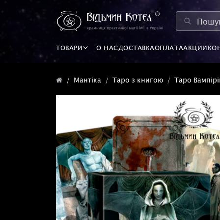
ТОВАРИ
О НАС
ДОСТАВКА
ОПЛАТА
АКЦИИ
КО
Мантіка
Таро з книгою
Таро Вампірі