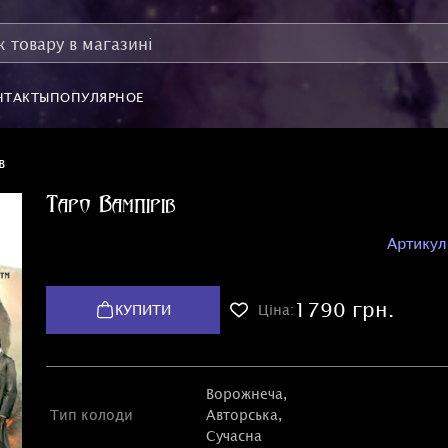
НТАКТЫ
ПОПУЛЯРНОЕ
в
Таро Вампірів
Артикул
1790 грн.
КУПИТИ
Ціна:
Ворожнеча,
Тип колоди
Авторська
,
Сучасна