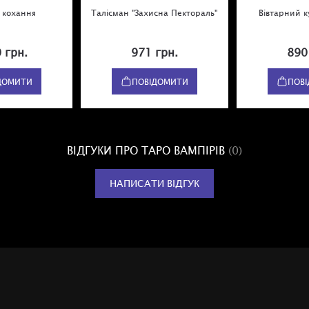
а кохання
Талісман "Захисна Пектораль"
Вівтарний к
 грн.
971 грн.
890
ДОМИТИ
ПОВІДОМИТИ
ПОВ
ВІДГУКИ ПРО ТАРО ВАМПІРІВ
(0)
НАПИСАТИ ВІДГУК