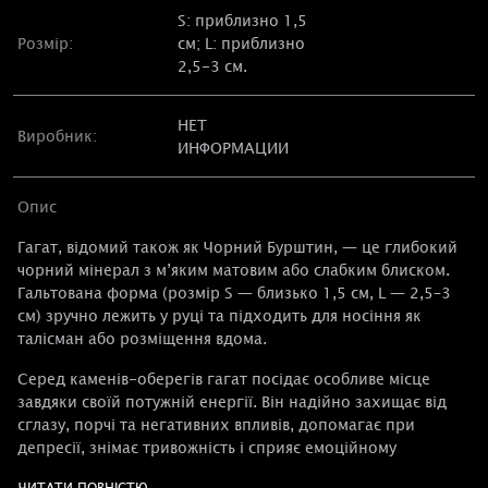
S: приблизно 1,5
Розмір:
см; L: приблизно
2,5-3 см.
НЕТ
Виробник:
ИНФОРМАЦИИ
Опис
Гагат, відомий також як Чорний Бурштин, — це глибокий
чорний мінерал з м’яким матовим або слабким блиском.
Гальтована форма (розмір S — близько 1,5 см, L — 2,5–3
см) зручно лежить у руці та підходить для носіння як
талісман або розміщення вдома.
Серед каменів-оберегів гагат посідає особливе місце
завдяки своїй потужній енергії. Він надійно захищає від
сглазу, порчі та негативних впливів, допомагає при
депресії, знімає тривожність і сприяє емоційному
очищенню. Камінь дарує глибоку релаксацію, відновлює
ЧИТАТИ ПОВНІСТЮ