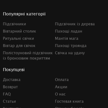
Популярні категорії
Підсвічники
Підсвічник із дерева
Вівтарний столик
Пахощі ладан
Ритуальні свічки
Мантія мага
Вівтар для свічок
Пахощі троянда
Полістоуновий підсвічник
Свічка на удачу
із бронзовим покриттям
Покупцеві
Доставка
Оплата
Возврат
Акции
FAQ
О нас
Статьи
Гостевая книга