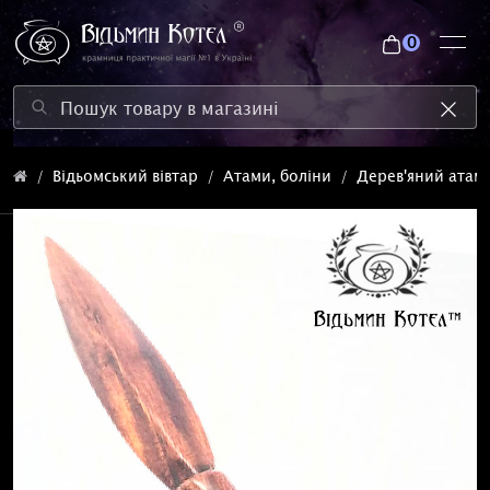
0
Відьомський вівтар
Атами, боліни
Дерев'яний атам 