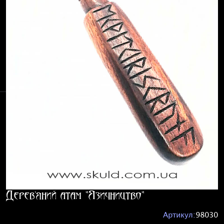
Дерев'яний атам "Язичництво"
Артикул:
98030