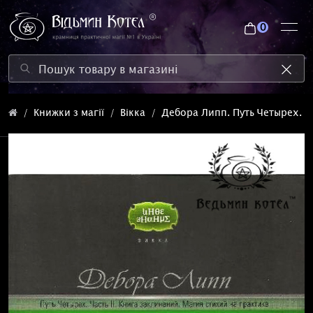
0
Книжки з магії
Вікка
Дебора Липп. Путь Четырех. Ча