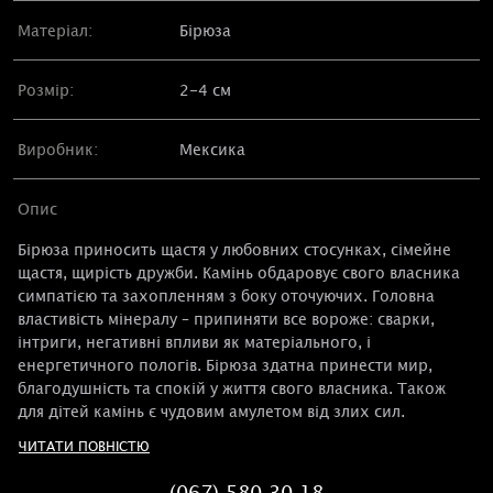
Матеріал:
Бірюза
Розмір:
2-4 см
Виробник:
Мексика
Опис
Бірюза приносить щастя у любовних стосунках, сімейне
щастя, щирість дружби. Камінь обдаровує свого власника
симпатією та захопленням з боку оточуючих. Головна
властивість мінералу – припиняти все вороже: сварки,
інтриги, негативні впливи як матеріального, і
енергетичного пологів. Бірюза здатна принести мир,
благодушність та спокій у життя свого власника. Також
для дітей камінь є чудовим амулетом від злих сил.
ЧИТАТИ ПОВНІСТЮ
(067) 580 30 18