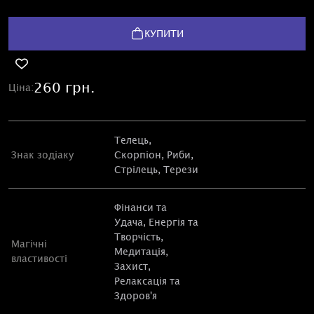
КУПИТИ
260 грн.
Ціна:
Телець
,
Знак зодіаку
Скорпіон
, Риби,
Стрілець,
Терези
Фінанси та
Удача
,
Енергія та
Творчість
,
Магічні
Медитація
,
властивості
Захист
,
Релаксація та
Здоров'я