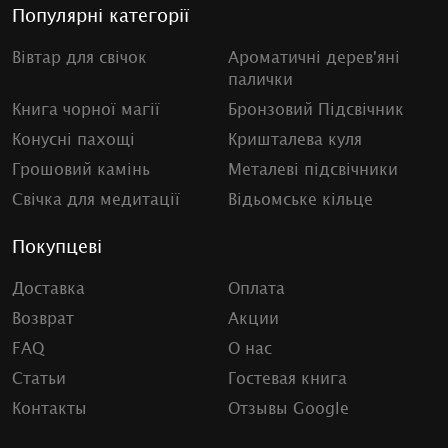
Популярні категорії
Вівтар для свічок
Ароматичні дерев'яні
палички
Книга чорної магії
Бронзовий Підсвічник
Конусні пахощі
Кришталева куля
Грошовий камінь
Металеві підсвічники
Свічка для медитації
Відьомське кільце
Покупцеві
Доставка
Оплата
Возврат
Акции
FAQ
О нас
Статьи
Гостевая книга
Контакты
Отзывы Google