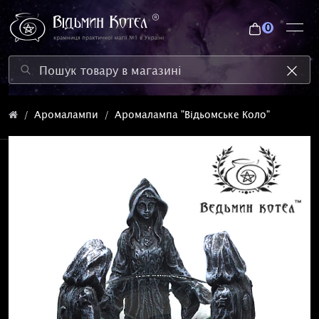
0
Аромалампи
Аромалампа "Відьомське Коло"