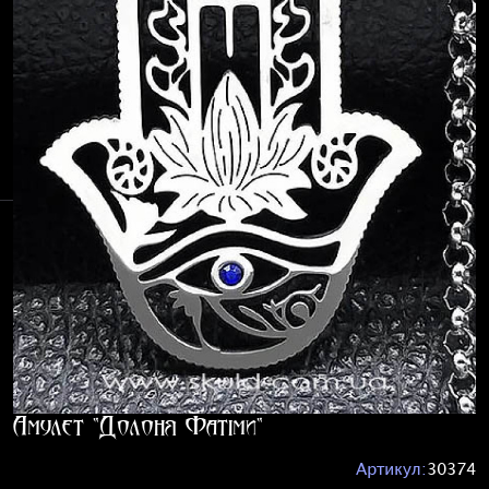
Амулет "Долоня Фатіми"
Артикул:
30374