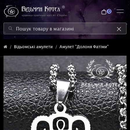
0
Відьомські амулети
Амулет "Долоня Фатіми"