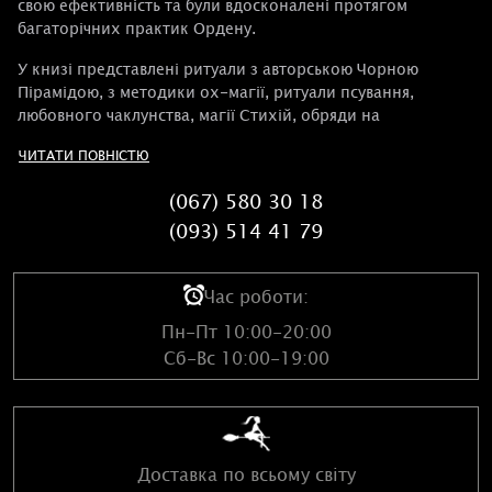
свою ефективність та були вдосконалені протягом
багаторічних практик Ордену.
У книзі представлені ритуали з авторською Чорною
Пірамідою, з методики ох-магії, ритуали псування,
любовного чаклунства, магії Стихій, обряди на
концентрацію магічної сили.
ЧИТАТИ ПОВНІСТЮ
Окремий розділ книги складають найскладніші та
(067) 580 30 18
найдієвіші практики по роботі з енергіями, з астральним
тілом тощо. Видання буде корисним усім, хто цікавиться
(093) 514 41 79
практичним мистецтвом чорної магії.
Час роботи:
Пн-Пт 10:00-20:00
Сб-Вс 10:00-19:00
Доставка по всьому світу