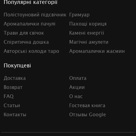
Популярні категорії
Полістоуновий підсвічник
Гримуар
Аромапалички пачулі
Пахощі кориця
Трави для свічок
Камені енергії
Спіритична дошка
Магічні амулети
Авторські колоди таро
Аромапалички жасмин
Покупцеві
Доставка
Оплата
Возврат
Акции
FAQ
О нас
Статьи
Гостевая книга
Контакты
Отзывы Google