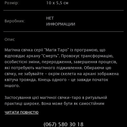
Розмір:
10 х 5,5 см
НЕТ
Виробник:
ИНФОРМАЦИИ
Опис
Магічна свічка серії "Магія Таро" із програмою, що
відповідає аркану "Смерть". Провокує трансформацію,
особистісні зміни, переродження, завершення процесів,
які потребують магічного підживлення. Обираючи цю
свічку, не забувайте - окрім скелета на аркані зображена
квітуча троянда. Кінець одного – це завжди початок
іншого.
Застосування цієї магічної свічки-таро в ритуальній
практиці широке. Вона може бути як самостійним
ритуалом, для трансформації чогось існуючого нині у
ЧИТАТИ ПОВНІСТЮ
бажане, так і бути складовою ритуалів, метою яких є
руйнація чогось (чи когось) небажаного у житті.
(067) 580 30 18