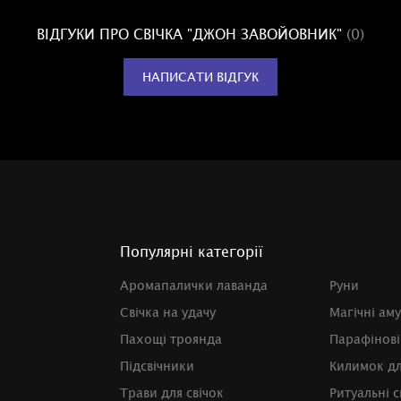
ВІДГУКИ ПРО СВІЧКА "ДЖОН ЗАВОЙОВНИК"
(0)
НАПИСАТИ ВІДГУК
Популярні категорії
Аромапалички лаванда
Руни
Свічка на удачу
Магічні ам
Пахощі троянда
Парафінові
Підсвічники
Килимок д
Трави для свічок
Ритуальні с