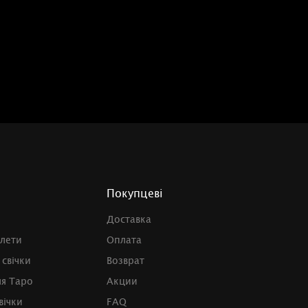
Покупцеві
Доставка
улети
Оплата
 свічки
Возврат
ля Таро
Акции
вічки
FAQ