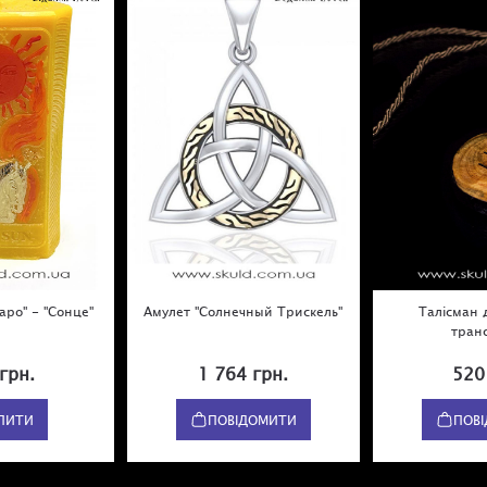
Таро" - "Сонце"
Амулет "Солнечный Трискель"
Талісман 
тран
грн.
1 764 грн.
520
ПИТИ
ПОВІДОМИТИ
ПОВ