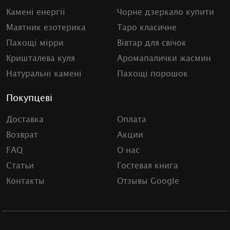
Камені енергії
Чорне дзеркало купити
Маятник езотерика
Таро класичне
Пахощі мірри
Вівтар для свічок
Кришталева куля
Аромапалички жасмин
Натуральні камені
Пахощі порошок
Покупцеві
Доставка
Оплата
Возврат
Акции
FAQ
О нас
Статьи
Гостевая книга
Контакты
Отзывы Google