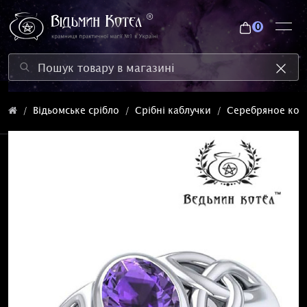
0
Відьомське срібло
Срібні каблучки
Серебряное коль