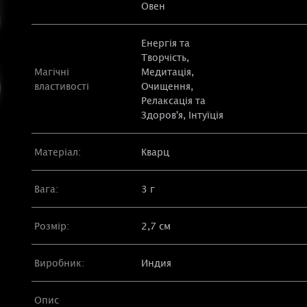
Овен
Енергія та
Творчість
,
Магічні
Медитація
,
властивості
Очищення
,
Релаксація та
Здоров'я
, Інтуїція
Матеріал:
Кварц
Вага:
3 г
Розмір:
2,7 см
Виробник:
Индия
Опис