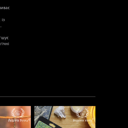
виває
 із
.
гшує
гічні