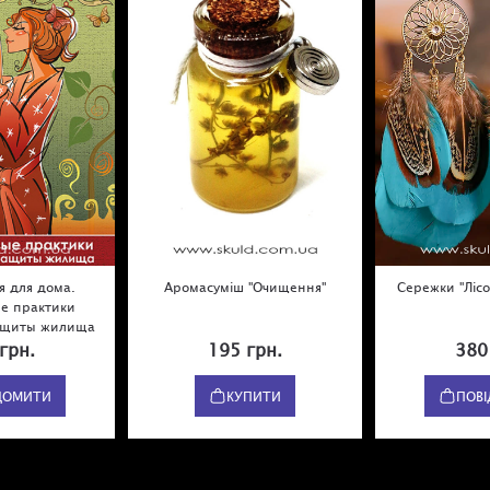
я для дома.
Аромасуміш "Очищення"
Сережки "Ліс
е практики
ащиты жилища
грн.
195 грн.
380
ДОМИТИ
КУПИТИ
ПОВ