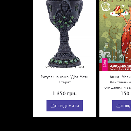
Ритуальна чаша "Діва Мати
Анша. Маги
Стара"
Действенны
очищения и з
1 350 грн.
150 
ПОВІДОМИТИ
ПОВІ