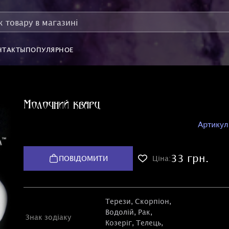
НТАКТЫ
ПОПУЛЯРНОЕ
Молочний кварц
Артикул
33 грн.
ПОВІДОМИТИ
Ціна:
Терези
,
Скорпіон
,
Водолій
,
Рак
,
Знак зодіаку
Козеріг
,
Телець
,