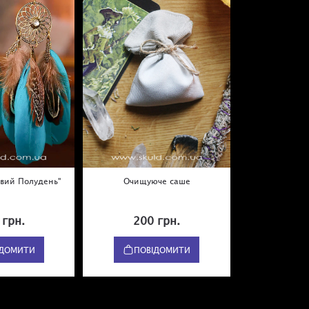
овий Полудень"
Очищуюче саше
 грн.
200 грн.
ІДОМИТИ
ПОВІДОМИТИ