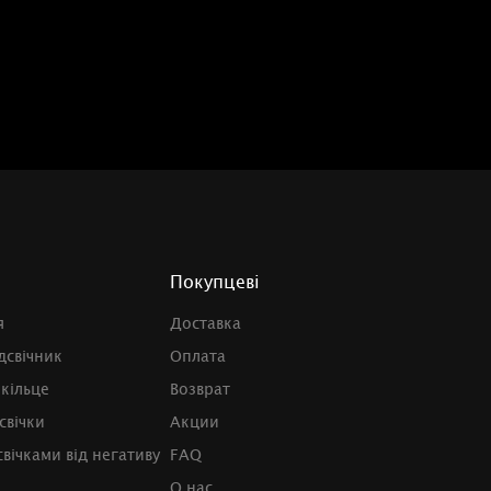
Покупцеві
я
Доставка
дсвічник
Оплата
 кільце
Возврат
свічки
Акции
вічками від негативу
FAQ
О нас