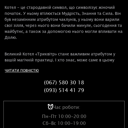
Котел - це стародавній символ, що символізує жіночий
початок. У ньому втілюється Мудрість, Знання та Сила. Він
був незамінним атрибутом чаклунів, у ньому вони варили
свої зілля, через нього вони бачили минуле, сьогодення та
майбутнє, а також за допомогою нього могли впливати на
Долю.
Великий Котел «Триквітр» стане важливим атрибутом у
вашій магічній практиці. І хто знає, може саме в цьому
Котлі, звернувшись за його допомогою до Керідвен, ви
ЧИТАТИ ПОВНІСТЮ
зварите те саме зілля Мудрості. :)
(067) 580 30 18
(093) 514 41 79
Час роботи:
Пн-Пт 10:00-20:00
Сб-Вс 10:00-19:00