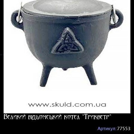
Великий відьомський котел "Трикветр"
Артикул:
77553