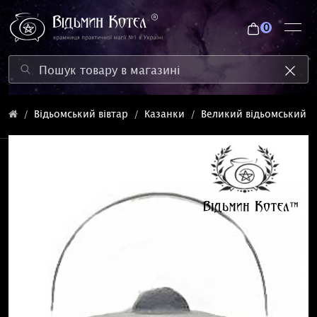
0
Відьомський вівтар
Казанки
Великий відьомський к