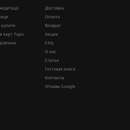
медитації
Доставка
риця
Оплата
 купити
Возврат
я карт Таро
Акции
дсвічник
FAQ
О нас
Статьи
Гостевая книга
Контакты
Отзывы Google