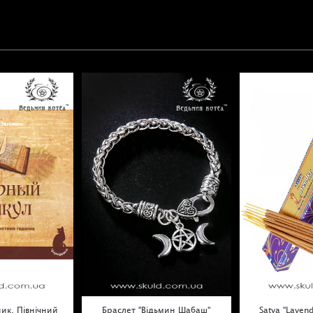
Як і при використанні інших мантичних систем, ми
рекомендуємо провести ритуал очищення простору, а 
нього докласти всіх зусиль для очищення розуму від дум
здатних перешкодити ходу роботи.
Взявши всі руни в руки, піднесіть їх до губ, наче чашу, з 
збираєтеся випити стародавнє знання, і прошепотіть їм 
питання.
Киньте руни перед собою.
Читати відповідь слід лише за тими рунами, які впали
«обличчям» вгору, тобто. чиї зображення вам видно.
При читанні може враховуватися як пряме-зворотне
положення символів, так і їх взаємне розташування в ро
- які руни виявилися поруч, а які, навпаки, на відстані ві
інших. У будь-якому разі, ключем для розуміння явленої
ик. Північний
Браслет "Відьмин Шабаш"
Satya "Laven
відповіді може і буде виключно ваша інтуїція та здатніст