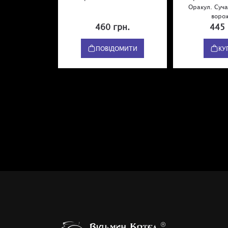
Оракул. Суч
воро
460 грн.
445 
ПОВІДОМИТИ
КУ