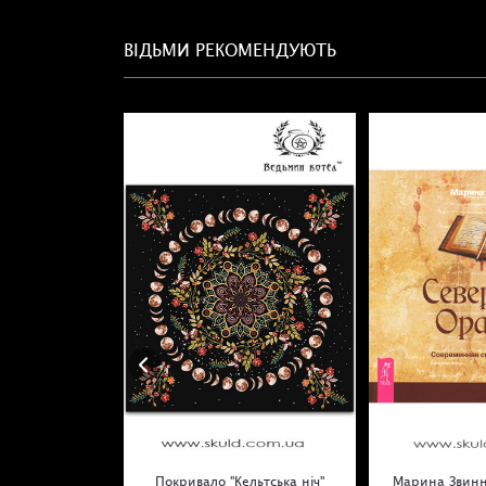
ВІДЬМИ РЕКОМЕНДУЮТЬ
Покривало "Кельтська ніч"
Марина Звинн