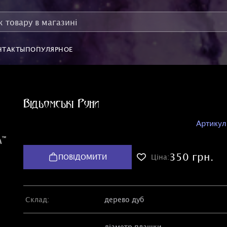
НТАКТЫ
ПОПУЛЯРНОЕ
Відьомські Руни
Артикул
350 грн.
ПОВІДОМИТИ
Ціна:
Склад:
дерево дуб
діаметр плашки