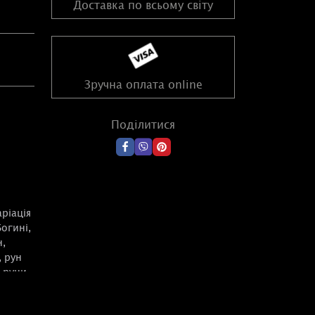
Доставка по всьому світу
Зручна оплата online
Поділитися
аріація
Богині,
н,
, рун
 руни.