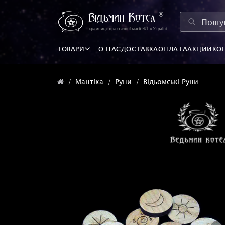
ТОВАРИ
О НАС
ДОСТАВКА
ОПЛАТА
АКЦИИ
КО
Мантіка
Руни
Відьомські Руни