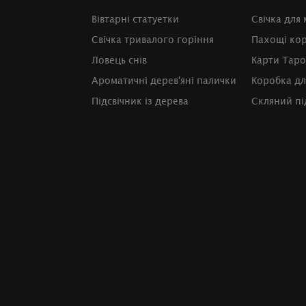
Вівтарні статуетки
Свічка для 
Свічка тривалого горіння
Пахощі ко
Ловець снів
Карти Таро
Ароматичні дерев'яні палички
Коробка дл
Підсвічник із дерева
Скляний пі