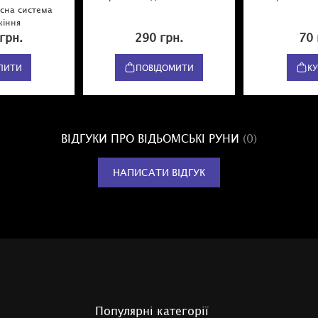
асна система
чесним по відношенню до себе.
жіння
грн.
290 грн.
70 
У комплекті - посібник до користування у паперовому
ПИТИ
ПОВІДОМИТИ
К
варіанті від Відьминого Котла :)
Ми з любов'ю склали брошуру з описом і значенням кож
руни, використовуючи першоджерело (книгу Патрісії Кр
"Кришка від котла"), а також сучасні опрацювання з іно
сайтів, щоб ви одразу могли приступити до роботи з ци
ВІДГУКИ ПРО ВІДЬОМСЬКІ РУНИ
(0)
маленьким, але чарівним оракулом!
НАПИСАТИ ВІДГУК
Популярні категорії