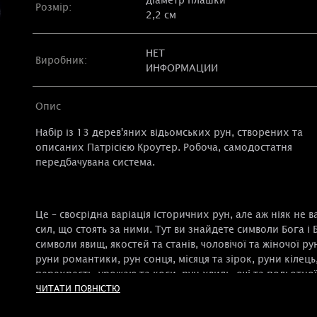
Розмір:
2,2 см
НЕТ
Виробник:
ИНФОРМАЦИИ
Опис
Набір із 13 дерев'яних відьомських рун, створених та
описаних Патрісією Кроутер. Робоча, самодостатня
передбачувана система.
Це – своєрідна варіація історичних рун, але аж ніяк не в
сил, що стоять за ними. Тут ви знайдете символи Бога і 
символи явищ, якостей та станів, чоловічої та жіночої ру
руни романтики, рун сонця, місяця та зірок, руни кілець
перехресть, урожаю та коси, рун хвиль, очі та польотної
ЧИТАТИ ПОВНІСТЮ