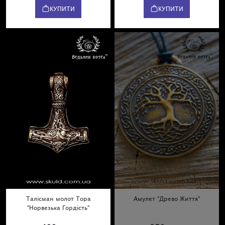
КУПИТИ
КУПИТИ
Талісман молот Тора
Амулет "Древо Життя"
"Норвезька Гордість"