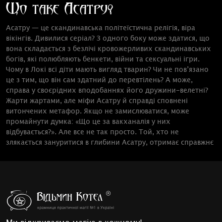
Що таке Асатру?
Асатру — це скандинавська політеїстична релігія, віра
вікінгів. Дивилися серіал? З одного боку може здатися, що
вона складається з безлічі кровожерливих скандинавських
богів, які полюбляють бенкети, війни та сексуальні ігри.
Чому в Локі всі діти мають вигляд тварин? Чи не пов’язано
це з тим, що він сам здатний до перевтілень? А може,
справа у своєрідних вподобаннях його дружини-велетні?
Жарти жартами, але міфи Асатру й справді сповнені
витончених метафор. Якщо не замислюватися, може
промайнути думка: «Що це за вакханалія у них
відбувається?». Але все не так просто. Той, хто не
злякається зануритися в глибини Асатру, отримає справжнє
одкровення.
Знакова система давньої Скандинавії — руни. Ті самі, які
отримав Одін, принісши себе в жертву самому собі. Це не
просто алфавіт. Вважається, що в рунах відображаються
істини світобудови. У скандинавській міфології, а саме в
Havamal, розкривається історія здобуття Одіном рун, а
також їх сакральне значення.