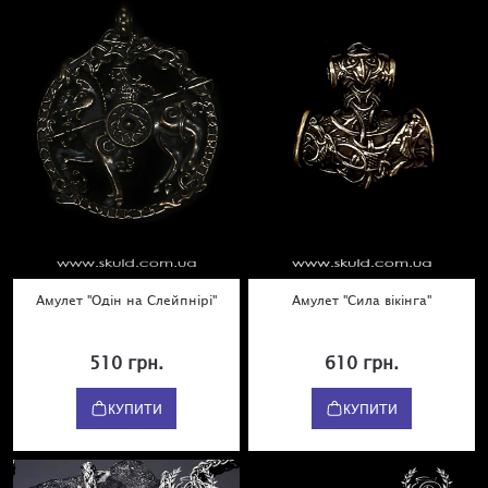
Амулет "Одін на Слейпнірі"
Амулет "Сила вікінга"
510 грн.
610 грн.
КУПИТИ
КУПИТИ