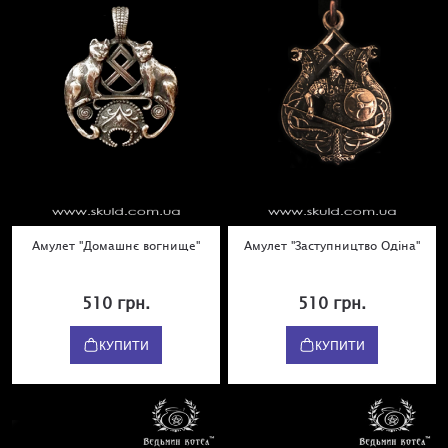
Амулет "Домашнє вогнище"
Амулет "Заступництво Одіна"
510 грн.
510 грн.
КУПИТИ
КУПИТИ