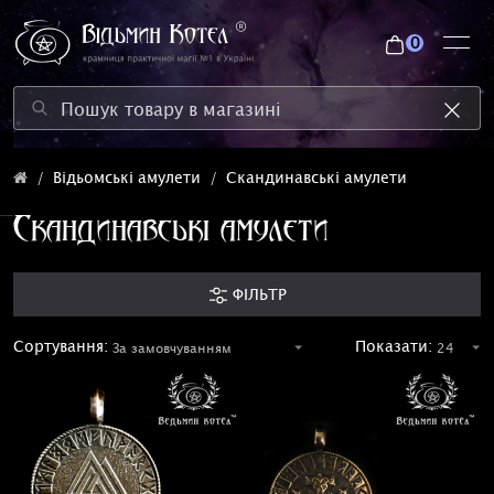
0
Відьомські амулети
Скандинавські амулети
Скандинавські амулети
ФІЛЬТР
Сортування:
Показати: