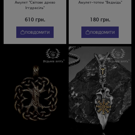
Амулет "Світове древо
Амулет-тотем "Ведмідь"
Іггдрасіль"
610 грн.
180 грн.
ПОВІДОМИТИ
ПОВІДОМИТИ