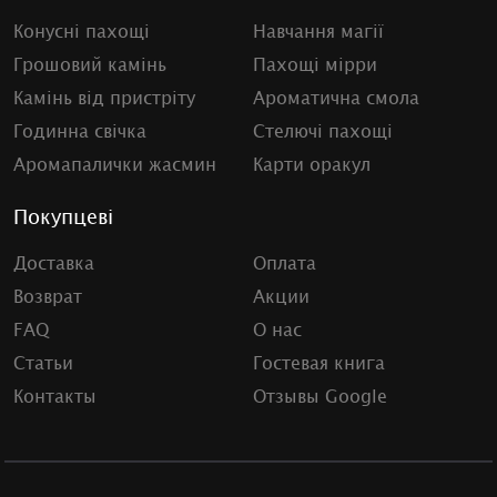
Конусні пахощі
Навчання магії
Грошовий камінь
Пахощі мірри
Камінь від пристріту
Ароматична смола
Годинна свічка
Стелючі пахощі
Аромапалички жасмин
Карти оракул
Покупцеві
Доставка
Оплата
Возврат
Акции
FAQ
О нас
Статьи
Гостевая книга
Контакты
Отзывы Google