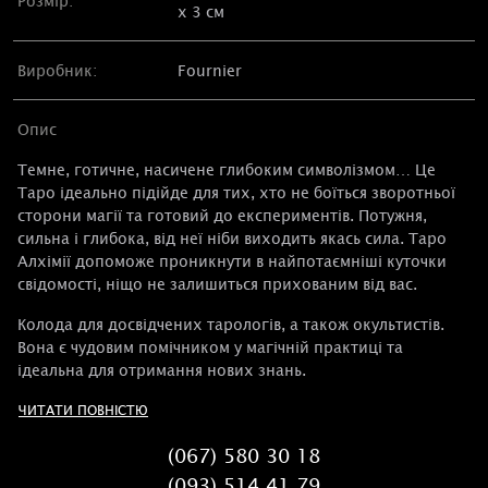
Розмір:
х 3 см
Виробник:
Fournier
Опис
Темне, готичне, насичене глибоким символізмом… Це
Таро ідеально підійде для тих, хто не боїться зворотньої
сторони магії та готовий до експериментів. Потужня,
сильна і глибока, від неї ніби виходить якась сила. Таро
Алхімії допоможе проникнути в найпотаємніші куточки
свідомості, ніщо не залишиться прихованим від вас.
Колода для досвідчених тарологів, а також окультистів.
Вона є чудовим помічником у магічній практиці та
ідеальна для отримання нових знань.
ЧИТАТИ ПОВНІСТЮ
(067) 580 30 18
(093) 514 41 79