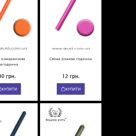
а помаранчева
Свічка рожева годинна
ригодинна
30 грн.
12 грн.
КУПИТИ
КУПИТИ