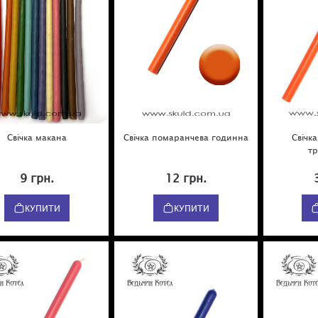
Свічка макана
Свічка помаранчева годинна
Свічк
т
9 грн.
12 грн.
КУПИТИ
КУПИТИ