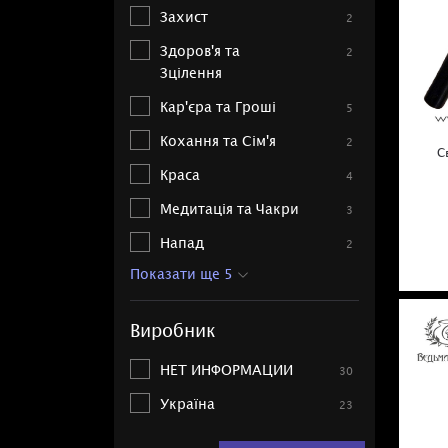
Захист
2
Здоров'я та
2
Зцілення
Кар'єра та Гроші
5
Кохання та Сім'я
2
С
Краса
4
Медитація та Чакри
3
Напад
2
Показати ще 5
Виробник
НЕТ ИНФОРМАЦИИ
30
Україна
23