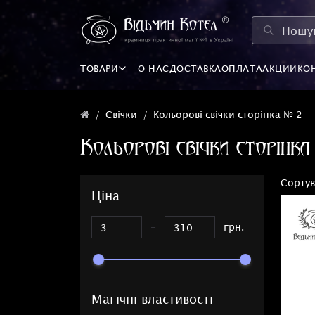
ТОВАРИ
О НАС
ДОСТАВКА
ОПЛАТА
АКЦИИ
КО
Свічки
Кольорові свічки сторінка № 2
Кольорові свічки сторінк
Сортув
Ціна
-
грн.
Магічні властивості