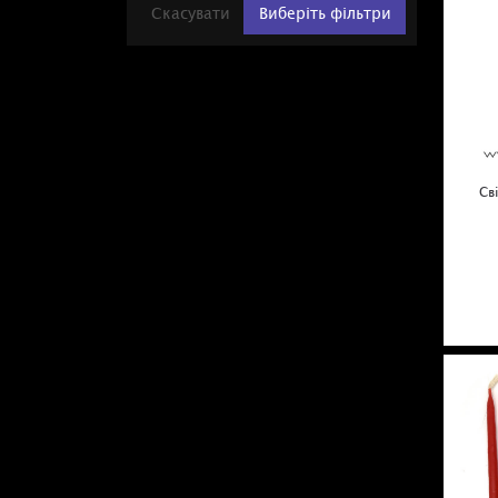
Скасувати
Виберіть фільтри
Св