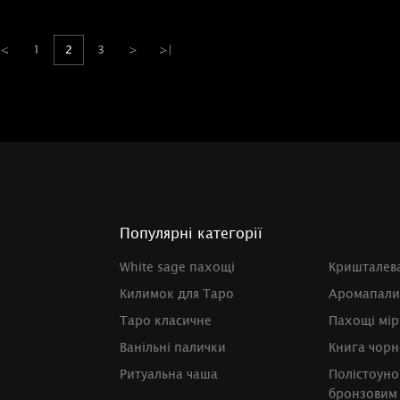
<
1
2
3
>
>|
Популярні категорії
White sage пахощі
Кришталева
Килимок для Таро
Аромапали
Таро класичне
Пахощі мі
Ванільні палички
Книга чорно
Ритуальна чаша
Полістоуно
бронзовим