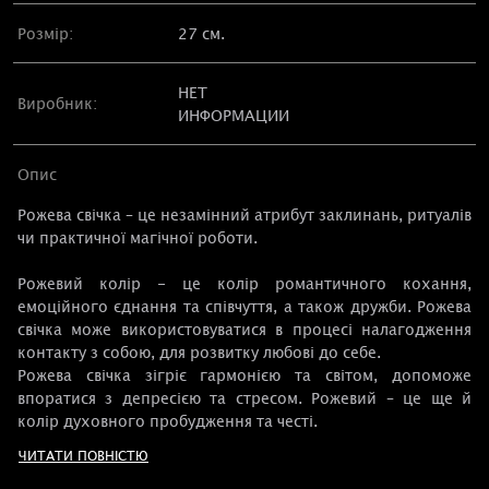
Розмір:
27 см.
НЕТ
Виробник:
ИНФОРМАЦИИ
Опис
Рожева свічка – це незамінний атрибут заклинань, ритуалів
чи практичної магічної роботи.
Рожевий колір - це колір романтичного кохання,
емоційного єднання та співчуття, а також дружби. Рожева
свічка може використовуватися в процесі налагодження
контакту з собою, для розвитку любові до себе.
Рожева свічка зігріє гармонією та світом, допоможе
впоратися з депресією та стресом. Рожевий – це ще й
колір духовного пробудження та честі.
ЧИТАТИ ПОВНІСТЮ
Якщо ви шукали рожеву свічку як компаньйона в любовній