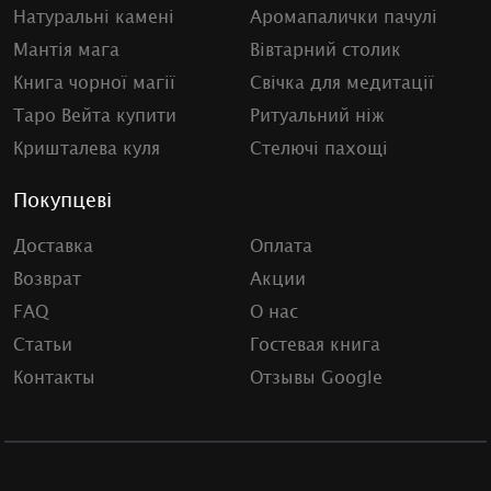
Натуральні камені
Аромапалички пачулі
Мантія мага
Вівтарний столик
Книга чорної магії
Свічка для медитації
Таро Вейта купити
Ритуальний ніж
Кришталева куля
Стелючі пахощі
Покупцеві
Доставка
Оплата
Возврат
Акции
FAQ
О нас
Статьи
Гостевая книга
Контакты
Отзывы Google