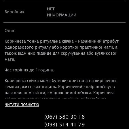
НЕТ
Виробник:
ИНФОРМАЦИИ
Опис
Коричнева тонка ритуальна свічка – незамінний атрибут
одноразового ритуалу або короткої практичної магії, а
також відмінно підійде для скручування або вузликової
магії.
Час горіння до 1година.
Коричнева свічка може бути використана на вирішення
земних, життєвих питань. Коричневий колір пов'язує з
навколишнім світом, зміцнює земні зв'язки. Коричнева
свічка допомагає у справах, пов'язаних із майном,
наприклад, у пошуку втрачених речей. А також
ЧИТАТИ ПОВНІСТЮ
коричневий колір застосовують в обрядах щодо тварин.
(067) 580 30 18
Коричневий – це сталість, нейтралітет.
(093) 514 41 79
Якщо ви не впевнені у виборі кольору відповідно до цілей