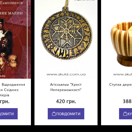
і. Відродження
Агісхьяльм "Хрест
Ступка дерев
ен Східних
Непереможності"
ієрів
грн.
420 грн.
388
ДОМИТИ
ПОВІДОМИТИ
К