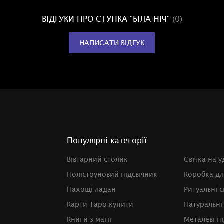
ВІДГУКИ ПРО СТУПКА "БІЛА НІЧ"
(0)
НАПИСАТИ ВІДГУК
Популярні категорії
Вівтарний столик
Свічка на у
Полістоуновий підсвічник
Коробка дл
Пахощі ладан
Ритуальні с
Карти Таро купити
Натуральні
Книги з магії
Металеві п