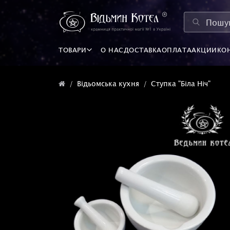
ТОВАРИ
О НАС
ДОСТАВКА
ОПЛАТА
АКЦИИ
КО
Відьомська кухня
Ступка "Біла Ніч"