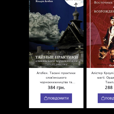
Агобен. Таємні практики
Алістер Кроул
слов'янського
магії. Орд
чорнокнижництва та
Тампл
чаклунства
384 грн.
288 
ПОВІДОМИТИ
ПОВІ