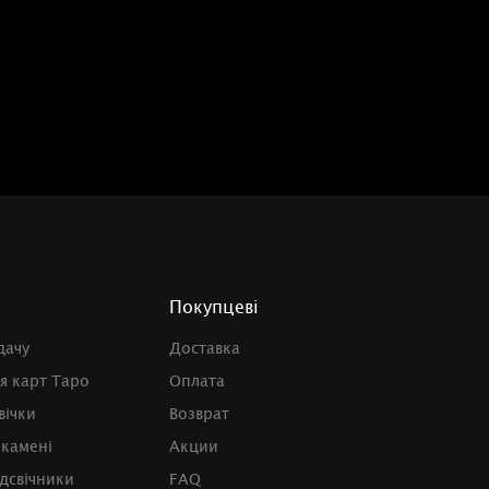
Покупцеві
дачу
Доставка
я карт Таро
Оплата
вічки
Возврат
 камені
Акции
ідсвічники
FAQ