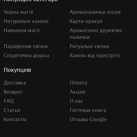
Чорна магія
Аромапалички опіум
Натуральні камені
Карти оракул
Навчання магії
Ароматичні дерев'яні
палички
Парафінові свічки
Ритуальні свічки
Спіритична дошка
Камінь від пристріту
Покупцеві
Доставка
Оплата
Возврат
Акции
FAQ
О нас
Статьи
Гостевая книга
Контакты
Отзывы Google