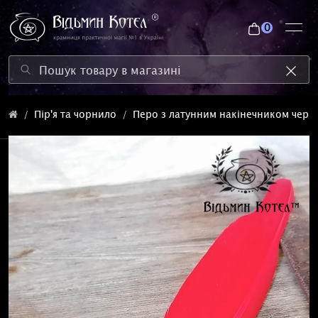
0
Пір'я та чорнило
Перо з латунним накінечником черв