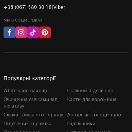
+38 (067) 580 30 18
|
Viber
МИ В СОЦМЕРЕЖАХ
Популярні категорії
White sage пахощі
Скляний підсвічник
Очищення свічками від
Карти для ворожіння
негативу
Свічка тривалого горіння
Авторські колоди таро
Підсвічник кераміка
Підсвічники