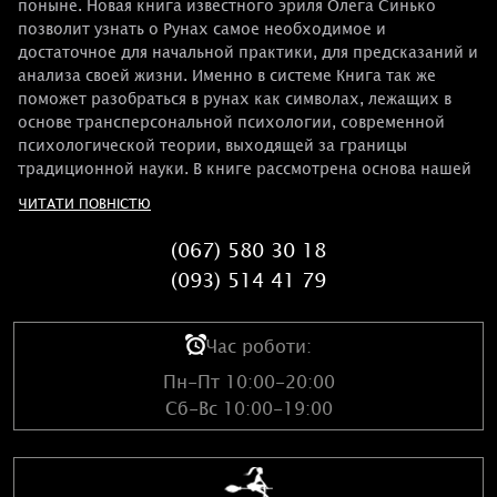
поныне. Новая книга известного эриля Олега Синько
позволит узнать о Рунах самое необходимое и
достаточное для начальной практики, для предсказаний и
анализа своей жизни. Именно в системе Книга так же
поможет разобраться в рунах как символах, лежащих в
основе трансперсональной психологии, современной
психологической теории, выходящей за границы
традиционной науки. В книге рассмотрена основа нашей
психики - архетипы Бессознательного и их генезис в
ЧИТАТИ ПОВНІСТЮ
связи с развитием человека. Рассчитана на широкий круг
читателей, интересующихся различными системами
(067) 580 30 18
предсказаний, поскольку приведенные методики имеют
(093) 514 41 79
несложный и безопасный для неподготовленного
человека уровень.
Час роботи:
Пн-Пт 10:00-20:00
Сб-Вс 10:00-19:00