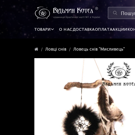
ТОВАРИ
О НАС
ДОСТАВКА
ОПЛАТА
АКЦИИ
КО
Ловці снів
Ловець снів "Мисливець"