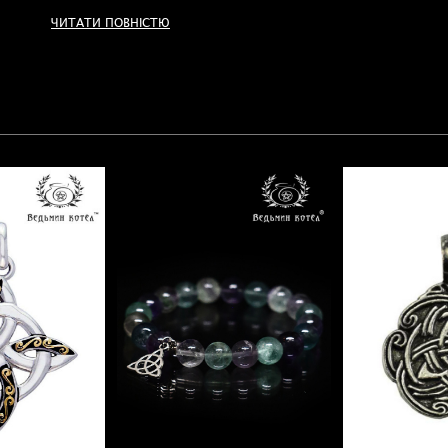
стане безцінним добувачем необхідних складових зі сві
ЧИТАТИ ПОВНІСТЮ
сновидінь.