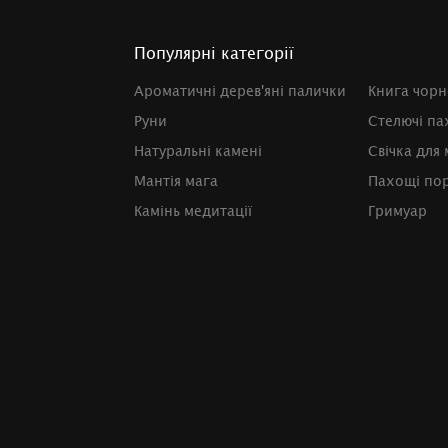
Популярні категорії
Ароматичні дерев'яні палички
Книга чорно
Руни
Стелючі па
Натуральні камені
Свічка для 
Мантія мага
Пахощі по
Камінь медитації
Гримуар