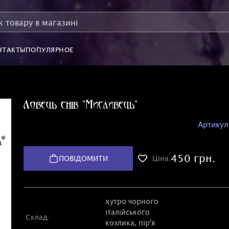
НТАКТЫ
ПОПУЛЯРНОЕ
Ловець снів "Мисливець"
Артикул
450 грн.
ПОВІДОМИТИ
Ціна:
хутро чорного
італійського
Склад:
козлика, пір'я