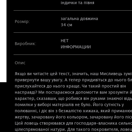
індички та півня
загальна довжина
Розмір:
34 см
НЕТ
Виробник:
ИНФОРМАЦИИ
Опис
Якщо ви читаєте цей текст, значить, наш Мисливець зумі
привернути вашу увагу. А тепер придивіться до нього б
прислухайтеся до нього краще. Чи такий простий він
насправді? Ми постараємося допомогти вам зрозуміти 
характер, сказавши, що робився він руками знаючої від
помилки у виборі матеріалів не було. Його сутність у
полюванні, і діє він з безжалістю хижака, який приманю
жертву, зачаровану його кольором, зачаровану його піс
Цей ловець створювався для господаря-власника сильно
цілеспрямованої натури. Для такого покровителя, лове