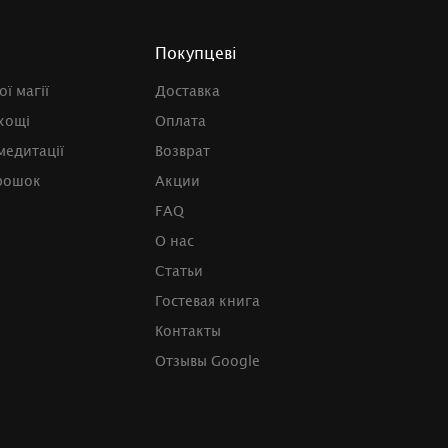
Покупцеві
ї магії
Доставка
хощі
Оплата
медитації
Возврат
рошок
Акции
FAQ
О нас
Статьи
Гостевая книга
Контакты
Отзывы Google