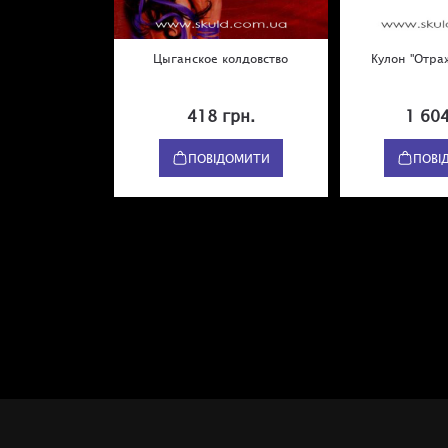
Цыганское колдовство
Кулон "Отра
418 грн.
1 604
ПОВІДОМИТИ
ПОВІ