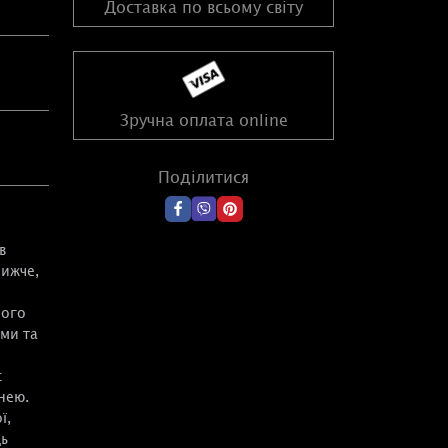
Доставка по всьому світу
Зручна оплата online
Поділитися
в
лижче,
його
ьми та
є
нею.
ї,
ць