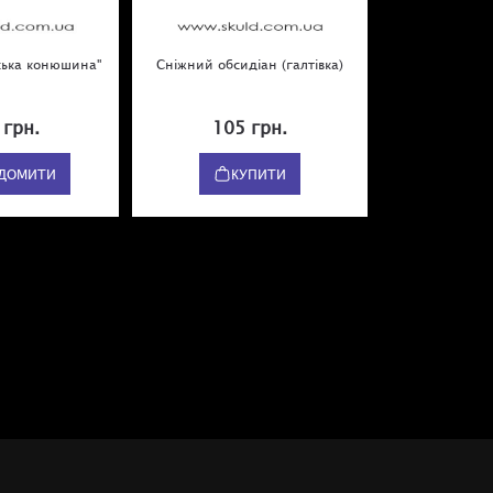
ська конюшина"
Сніжний обсидіан (галтівка)
Кольцо с кел
пента
 грн.
105 грн.
1 69
ІДОМИТИ
КУПИТИ
К