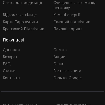
Свічка для медитації
Очищення свічками від
негативу
Відьомське кільце
Камені енергії
Карти Таро купити
Скляний підсвічник
Бронзовий Підсвічник
Пахощі кориця
Покупцеві
Доставка
Оплата
Возврат
Акции
FAQ
О нас
Статьи
Гостевая книга
Контакты
Отзывы Google
УГОДА КОРИСТУВАЧА
ПРАВОВА ІНФОРМАЦІЯ