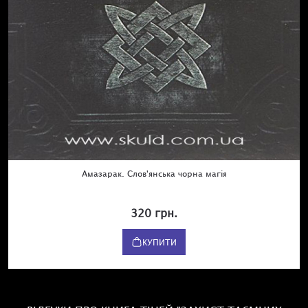
Амазарак. Слов'янська чорна магія
320 грн.
КУПИТИ